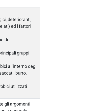
ci, deterioranti,
lati) ed i fattori
he di
;
rincipali gruppi
ici all'interno degli
accati, burro,
obici utilizzati
te gli argomenti
ologia generale