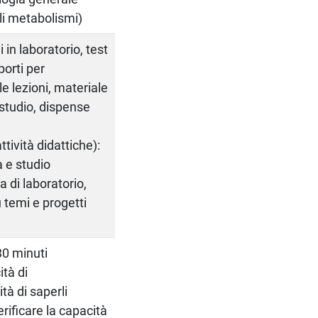
li metabolismi)
 in laboratorio, test
porti per
e lezioni, materiale
o studio, dispense
tività didattiche):
a e studio
 di laboratorio,
u temi e progetti
30 minuti
ità di
tà di saperli
erificare la capacità