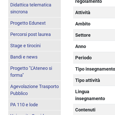
regolamento
Didattica telematica
sincrona
Attività
Progetto Edunext
Ambito
Percorsi post laurea
Settore
Stage e tirocini
Anno
Bandi e news
Periodo
Progetto "L'Ateneo si
Tipo insegnament
forma"
Tipo attività
Agevolazione Trasporto
Lingua
Pubblico
insegnamento
PA 110 e lode
Contenuti