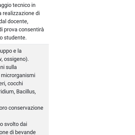
aggio tecnico in
a realizzazione di
 dal docente,
di prova consentirà
lo studente.
luppo e la
, ossigeno).
ni sulla
di microrganismi
eri, cocchi
ridium, Bacillus,
e loro conservazione
o svolto dai
zione di bevande