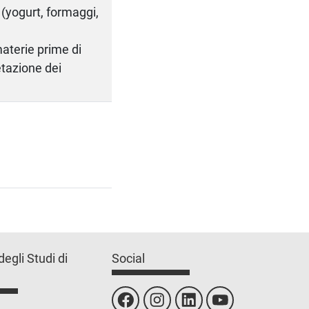
i (yogurt, formaggi,
materie prime di
etazione dei
degli Studi di
Social