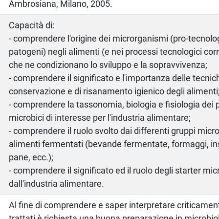
Ambrosiana, Milano, 2005.
Capacità di:
- comprendere l'origine dei microrganismi (pro-tecnologi
patogeni) negli alimenti (e nei processi tecnologici corre
che ne condizionano lo sviluppo e la sopravvivenza;
- comprendere il significato e l'importanza delle tecnic
conservazione e di risanamento igienico degli alimenti
- comprendere la tassonomia, biologia e fisiologia dei p
microbici di interesse per l'industria alimentare;
- comprendere il ruolo svolto dai differenti gruppi microb
alimenti fermentati (bevande fermentate, formaggi, ins
pane, ecc.);
- comprendere il significato ed il ruolo degli starter micr
dall'industria alimentare.
Al fine di comprendere e saper interpretare criticamen
trattati è richiesta una buona preparazione in microbi