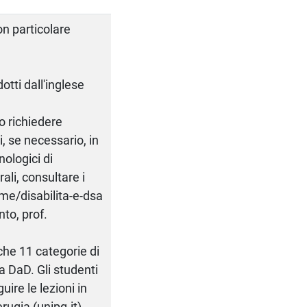
on particolare
dotti dall'inglese
o richiedere
ti, se necessario, in
nologici di
ali, consultare i
ome/disabilita-e-dsa
nto, prof.
che 11 categorie di
a DaD. Gli studenti
uire le lezioni in
rugia (unipg.it).