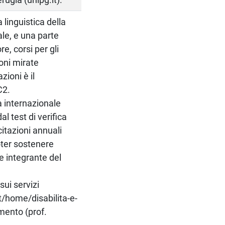
 linguistica della
ale, e una parte
e, corsi per gli
ioni mirate
zioni è il
C2.
ca internazionale
l test di verifica
citazioni annuali
oter sostenere
e integrante del
sui servizi
it/home/disabilita-e-
imento (prof.