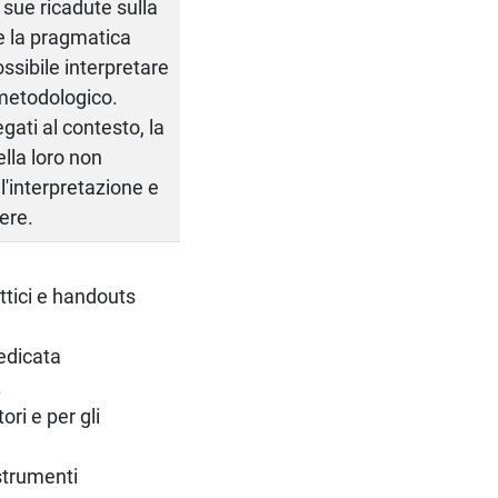
 sue ricadute sulla
 e la pragmatica
ossibile interpretare
 metodologico.
ati al contesto, la
lla loro non
 l'interpretazione e
ere.
attici e handouts
edicata
.
ri e per gli
 strumenti