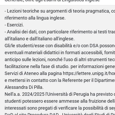
- Lezioni teoriche su argomenti di teoria pragmatica, c
riferimento alla lingua inglese.
- Esercizi.
- Analisi dei dati, con particolare riferimento ai testi tra
all'italiano e dall'italiano all'inglese.
Gli/le studenti/esse con disabilità e/o con DSA posson
eventuali materiali didattici in formati accessibili, forni
anticipo sulle lezioni, nonché l'uso di altri strumenti tec
facilitazione nella fase di studio. per informazioni gener
Servizi di Ateneo alla pagina https://lettere.unipg.it/h
e mettersi in contatto con la Referente per il Dipartime
Alessandra Di Pilla.
Nell'a.a. 2024/2025 l'Università di Perugia ha previsto 
studenti potessero essere ammesse alla fruizione dell
interessati sono pregati di verificare la possibilità di seg
DaD al sito Procedura DAD - Università degli Studi di Pe