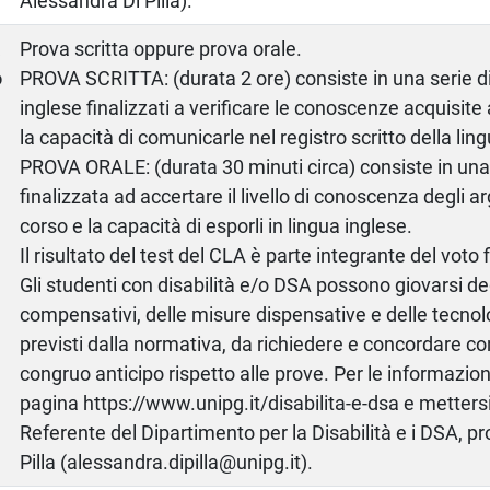
Alessandra Di Pilla).
a
Prova scritta oppure prova orale.
o
PROVA SCRITTA: (durata 2 ore) consiste in una serie di 
inglese finalizzati a verificare le conoscenze acquisite 
la capacità di comunicarle nel registro scritto della lin
PROVA ORALE: (durata 30 minuti circa) consiste in un
finalizzata ad accertare il livello di conoscenza degli a
corso e la capacità di esporli in lingua inglese.
Il risultato del test del CLA è parte integrante del voto f
Gli studenti con disabilità e/o DSA possono giovarsi de
compensativi, delle misure dispensative e delle tecnol
previsti dalla normativa, da richiedere e concordare co
congruo anticipo rispetto alle prove. Per le informazion
pagina https://www.unipg.it/disabilita-e-dsa e mettersi 
Referente del Dipartimento per la Disabilità e i DSA, pr
Pilla (alessandra.dipilla@unipg.it).