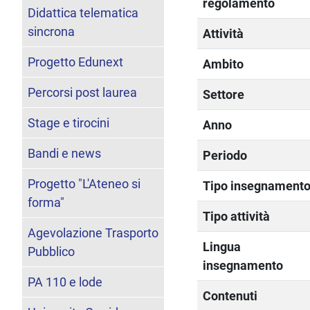
regolamento
Didattica telematica
sincrona
Attività
Progetto Edunext
Ambito
Percorsi post laurea
Settore
Stage e tirocini
Anno
Bandi e news
Periodo
Progetto "L'Ateneo si
Tipo insegnament
forma"
Tipo attività
Agevolazione Trasporto
Lingua
Pubblico
insegnamento
PA 110 e lode
Contenuti