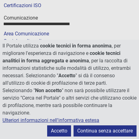
Certificazioni ISO
Comunicazione
Area Comunicazione
Social media policy
Il Portale utilizza
cookie tecnici in forma anonima
, per
Podcast
migliorare l'esperienza di navigazione e
cookie tecnici
Merchandising e shop
analitici in forma aggregata e anonima
, per la raccolta di
5xmille
informazioni statistiche sulle modalità di utilizzo, entrambi
necessari. Selezionando "
Accetto
" si dà il consenso
all'utilizzo di cookie di profilazione di terze parti.
Università degli Studi di Perugia
Selezionando "
Non accetto
" non sarà possibile utilizzare il
servizio "Cerca nel Portale" o altri servizi che utilizzano cookie
Piazza Università, 1
di profilazione, mentre sarà possibile continuare la
06123 Perugia
navigazione.
Ulteriori informazioni nell'informativa estesa
+39 0755851
Accetto
Continua senza accettare
Contatti