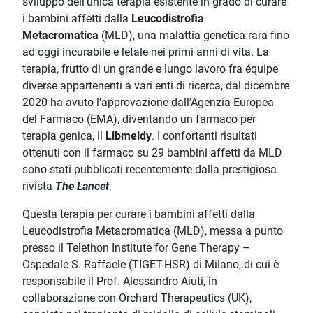
sviluppo dell’unica terapia esistente in grado di curare
i bambini affetti dalla
Leucodistrofia
Metacromatica
(MLD), una malattia genetica rara fino
ad oggi incurabile e letale nei primi anni di vita. La
terapia, frutto di un grande e lungo lavoro fra équipe
diverse appartenenti a vari enti di ricerca, dal dicembre
2020 ha avuto l’approvazione dall’Agenzia Europea
del Farmaco (EMA), diventando un farmaco per
terapia genica, il
Libmeldy
. I confortanti risultati
ottenuti con il farmaco su 29 bambini affetti da MLD
sono stati pubblicati recentemente dalla prestigiosa
rivista
The Lancet
.
Questa terapia per curare i bambini affetti dalla
Leucodistrofia Metacromatica (MLD), messa a punto
presso il Telethon Institute for Gene Therapy –
Ospedale S. Raffaele (TIGET-HSR) di Milano, di cui è
responsabile il Prof. Alessandro Aiuti, in
collaborazione con Orchard Therapeutics (UK),