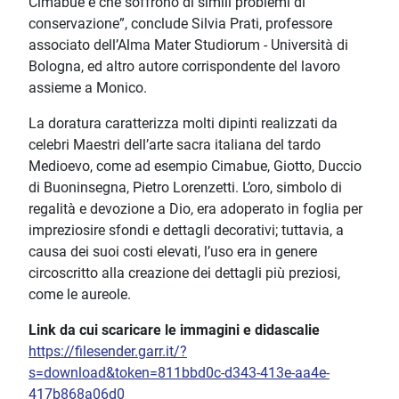
Cimabue e che soffrono di simili problemi di
conservazione”, conclude Silvia Prati, professore
associato dell’Alma Mater Studiorum - Università di
Bologna, ed altro autore corrispondente del lavoro
assieme a Monico.
La doratura caratterizza molti dipinti realizzati da
celebri Maestri dell’arte sacra italiana del tardo
Medioevo, come ad esempio Cimabue, Giotto, Duccio
di Buoninsegna, Pietro Lorenzetti. L’oro, simbolo di
regalità e devozione a Dio, era adoperato in foglia per
impreziosire sfondi e dettagli decorativi; tuttavia, a
causa dei suoi costi elevati, l’uso era in genere
circoscritto alla creazione dei dettagli più preziosi,
come le aureole.
Link da cui scaricare
le immagini e didascalie
https://filesender.garr.it/?
s=download&token=811bbd0c-d343-413e-aa4e-
417b868a06d0