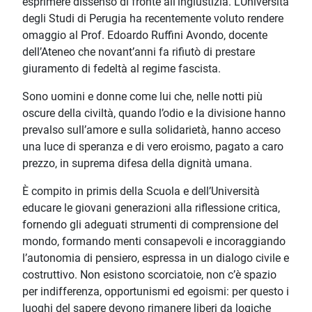
esprimere dissenso di fronte all’ingiustizia. L’Università
degli Studi di Perugia ha recentemente voluto rendere
omaggio al Prof. Edoardo Ruffini Avondo, docente
dell’Ateneo che novant’anni fa rifiutò di prestare
giuramento di fedeltà al regime fascista.
Sono uomini e donne come lui che, nelle notti più
oscure della civiltà, quando l’odio e la divisione hanno
prevalso sull’amore e sulla solidarietà, hanno acceso
una luce di speranza e di vero eroismo, pagato a caro
prezzo, in suprema difesa della dignità umana.
È compito in primis della Scuola e dell’Università
educare le giovani generazioni alla riflessione critica,
fornendo gli adeguati strumenti di comprensione del
mondo, formando menti consapevoli e incoraggiando
l’autonomia di pensiero, espressa in un dialogo civile e
costruttivo. Non esistono scorciatoie, non c’è spazio
per indifferenza, opportunismi ed egoismi: per questo i
luoghi del sapere devono rimanere liberi da logiche