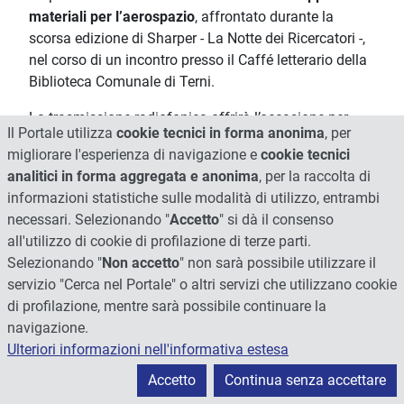
materiali per l’aerospazio
, affrontato durante la
scorsa edizione di Sharper - La Notte dei Ricercatori -,
nel corso di un incontro presso il Caffé letterario della
Biblioteca Comunale di Terni.
La trasmissione radiofonica offrirà l’occasione per
Il Portale utilizza
cookie tecnici in forma anonima
, per
conoscere le attività del gruppo
Scienza e tecnologia
migliorare l'esperienza di navigazione e
cookie tecnici
dei materiali
(STM) del Dipartimento di Ingegneria
analitici in forma aggregata e anonima
, per la raccolta di
Civile e Ambientale (DICA) presso il Polo Scientifico e
informazioni statistiche sulle modalità di utilizzo, entrambi
Didattico di Terni, un laboratorio all’avanguardia dove,
necessari. Selezionando "
Accetto
" si dà il consenso
fra le numerose attività, si sviluppano e testano i
all'utilizzo di cookie di profilazione di terze parti.
materiali in grado di resistere alle altissime
Selezionando "
Non accetto
" non sarà possibile utilizzare il
temperature di un propulsore per lanciatori a razzo.
servizio "Cerca nel Portale" o altri servizi che utilizzano cookie
Ospite in studio il Dott.
Maurizio Natali,
mentre in
di profilazione, mentre sarà possibile continuare la
collegamento da Terni ci saranno il Prof.
Luigi Torre
,
navigazione.
coordinatore del gruppo Scienza e tecnologia dei
Ulteriori informazioni nell'informativa estesa
materiali (STM) e il Dott.
Marco Rallini
, assegnista di
Accetto
Continua senza accettare
ricerca collaboratore del gruppo STM, entrambi