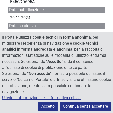
B45CDD695A
Data pubblicazione
20.11.2024
Data scadenza
12.12.2024
Il Portale utilizza
cookie tecnici in forma anonima
, per
Oggetto
migliorare l'esperienza di navigazione e
cookie tecnici
analitici in forma aggregata e anonima
, per la raccolta di
affidamento diretto in MEPA, ai sensi dell'art. 50,
informazioni statistiche sulle modalità di utilizzo, entrambi
comma 1, lett. b) del D.Lgs. 36/2023 della fornitura
necessari. Selezionando "
Accetto
" si dà il consenso
di KIT di prodotti chimici e materiale di consumo per
all'utilizzo di cookie di profilazione di terze parti.
microscopia elettronica di importo inferiore a €
Selezionando "
Non accetto
" non sarà possibile utilizzare il
40.000,00 IVA esclusa - ditta ASSING SPA
servizio "Cerca nel Portale" o altri servizi che utilizzano cookie
Visualizza il bando ed i documenti di gara
di profilazione, mentre sarà possibile continuare la
navigazione.
Ulteriori informazioni nell'informativa estesa
Struttura
Accetto
Continua senza accettare
DIPARTIMENTO DI SCIENZE AGRARIE, ALIMENTARI