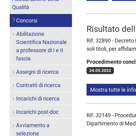
Qualità
Concorsi
Risultato del
Abilitazione
Rif. 32890 - Decreto
Scientifica Nazionale
soli titoli, per affi
a professore di I e II
fascia
Procedimento conc
24.05.2022
Assegni di ricerca
Contratti di ricerca
Mostra tutte le inf
Incarichi di ricerca
Incarichi post-doc
Rif. 32149 - Procedur
Dipartimento di Medi
Avviamento a
selezione