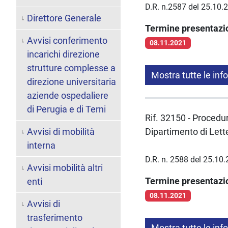
D.R. n.2587 del 25.10.
Direttore Generale
Termine presentaz
Avvisi conferimento
08.11.2021
incarichi direzione
strutture complesse a
Mostra tutte le inf
direzione universitaria
aziende ospedaliere
di Perugia e di Terni
Rif. 32150 - Procedura
Avvisi di mobilità
Dipartimento di Lett
interna
D.R. n. 2588 del 25.10
Avvisi mobilità altri
Termine presentaz
enti
08.11.2021
Avvisi di
trasferimento
Mostra tutte le inf