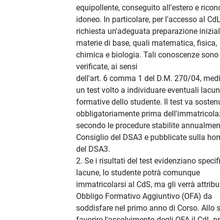
equipollente, conseguito all'estero e rico
idoneo. In particolare, per l'accesso al Cd
richiesta un'adeguata preparazione inizial
materie di base, quali matematica, fisica,
chimica e biologia. Tali conoscenze sono
verificate, ai sensi
dell'art. 6 comma 1 del D.M. 270/04, med
un test volto a individuare eventuali lacu
formative dello studente. Il test va sosten
obbligatoriamente prima dell'immatricola
secondo le procedure stabilite annualmen
Consiglio del DSA3 e pubblicate sulla h
del DSA3.
2. Se i risultati del test evidenziano specif
lacune, lo studente potrà comunque
immatricolarsi al CdS, ma gli verrà attribu
Obbligo Formativo Aggiuntivo (OFA) da
soddisfare nel primo anno di Corso. Allo 
favorire l'assolvimento degli OFA il CdL 