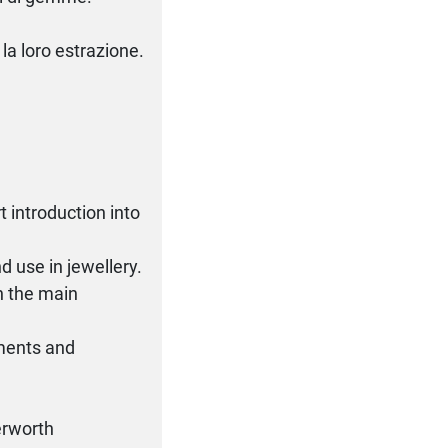
la loro estrazione.
 introduction into
 use in jewellery.
n the main
tments and
erworth