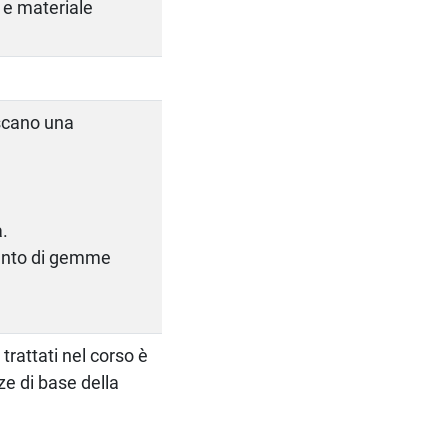
 e materiale
iscano una
a.
mento di gemme
trattati nel corso è
e di base della