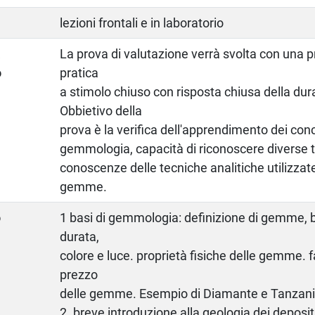
lezioni frontali e in laboratorio
a
La prova di valutazione verrà svolta con una p
o
pratica
a stimolo chiuso con risposta chiusa della dura
Obbietivo della
prova è la verifica dell'apprendimento dei conc
gemmologia, capacità di riconoscere diverse 
conoscenze delle tecniche analitiche utilizzate 
gemme.
o
1 basi di gemmologia: definizione di gemme, b
durata,
colore e luce. proprietà fisiche delle gemme. fa
prezzo
delle gemme. Esempio di Diamante e Tanzani
2. breve introduzione alla geologia dei deposi