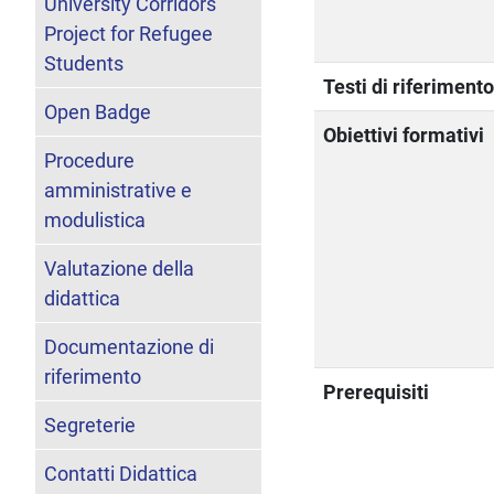
University Corridors
Project for Refugee
Students
Testi di riferiment
Open Badge
Obiettivi formativi
Procedure
amministrative e
modulistica
Valutazione della
didattica
Documentazione di
riferimento
Prerequisiti
Segreterie
Contatti Didattica