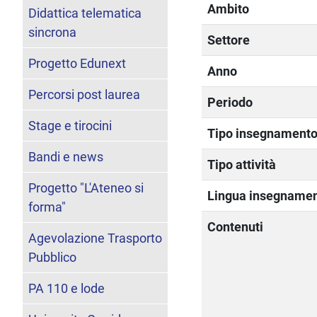
Ambito
Didattica telematica
sincrona
Settore
Progetto Edunext
Anno
Percorsi post laurea
Periodo
Stage e tirocini
Tipo insegnament
Bandi e news
Tipo attività
Progetto "L'Ateneo si
Lingua insegname
forma"
Contenuti
Agevolazione Trasporto
Pubblico
PA 110 e lode