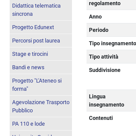
regolamento
Didattica telematica
sincrona
Anno
Progetto Edunext
Periodo
Percorsi post laurea
Tipo insegnament
Stage e tirocini
Tipo attività
Bandi e news
Suddivisione
Progetto "L'Ateneo si
forma"
Lingua
Agevolazione Trasporto
insegnamento
Pubblico
Contenuti
PA 110 e lode