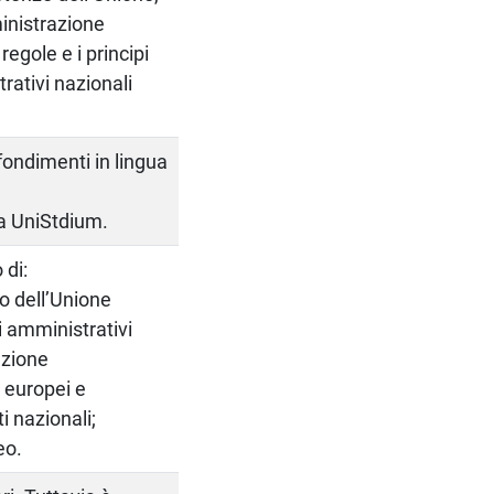
ministrazione
egole e i principi
rativi nazionali
ofondimenti in lingua
ma UniStdium.
 di:
ivo dell’Unione
i amministrativi
azione
 europei e
i nazionali;
eo.