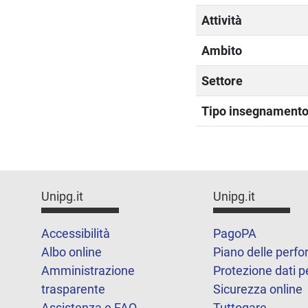
Attività
Ambito
Settore
Tipo insegnament
Unipg.it
Unipg.it
Accessibilità
PagoPA
Albo online
Piano delle perf
Amministrazione
Protezione dati p
trasparente
Sicurezza online
Assistenza e FAQ
Tuttogare