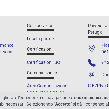
Collaborazioni
Università 
Perugia
I nostri partner
ormance
Piaz
Certificazioni
ersonali
061
Certificazioni ISO
+39
Comunicazione
Con
C.F./P.Iva
Area Comunicazione
Social media policy
migliorare l'esperienza di navigazione e
cookie tecnici an
Podcast
ambi necessari. Selezionando "
Accetto
" si dà il consenso al
Merchandising e shop