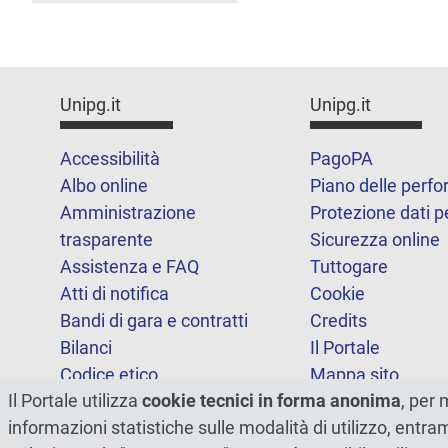
Unipg.it
Unipg.it
Accessibilità
PagoPA
Albo online
Piano delle perf
Amministrazione
Protezione dati p
trasparente
Sicurezza online
Assistenza e FAQ
Tuttogare
Atti di notifica
Cookie
Bandi di gara e contratti
Credits
Bilanci
Il Portale
Codice etico
Mappa sito
Il Portale utilizza
cookie tecnici in forma anonima
, per 
FOIA
Statistiche
informazioni statistiche sulle modalità di utilizzo, entr
Note legali
Dichiarazione di