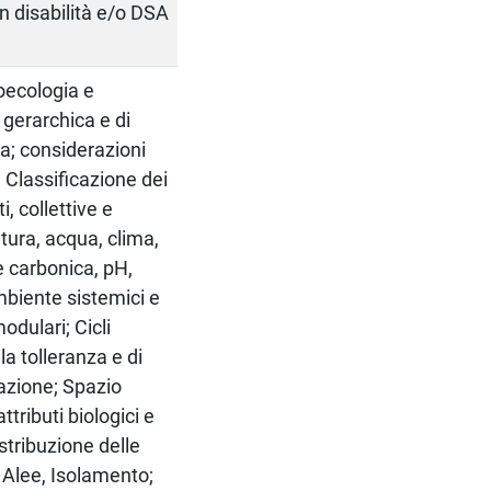
on disabilità e/o DSA
toecologia e
a gerarchica e di
ca; considerazioni
; Classificazione dei
, collettive e
tura, acqua, clima,
e carbonica, pH,
mbiente sistemici e
odulari; Cicli
la tolleranza e di
eazione; Spazio
ttributi biologici e
istribuzione delle
i Alee, Isolamento;