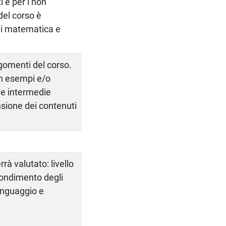
i e per i non
del corso è
di matematica e
argomenti del corso.
on esempi e/o
ve intermedie
nsione dei contenuti
rà valutato: livello
fondimento degli
inguaggio e