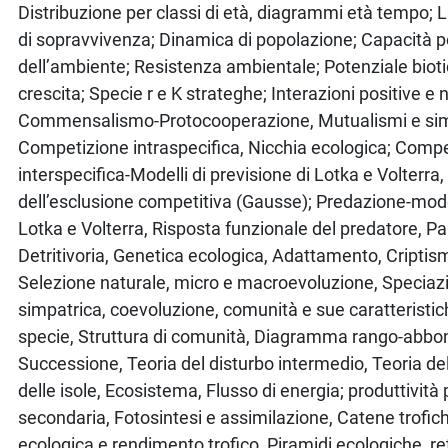
Distribuzione per classi di età, diagrammi età tempo; L
di sopravvivenza; Dinamica di popolazione; Capacità p
dell’ambiente; Resistenza ambientale; Potenziale bioti
crescita; Specie r e K strateghe; Interazioni positive e 
Commensalismo-Protocooperazione, Mutualismi e sim
Competizione intraspecifica, Nicchia ecologica; Comp
interspecifica-Modelli di previsione di Lotka e Volterra,
dell’esclusione competitiva (Gausse); Predazione-model
Lotka e Volterra, Risposta funzionale del predatore, P
Detritivoria, Genetica ecologica, Adattamento, Cripti
Selezione naturale, micro e macroevoluzione, Speciazi
simpatrica, coevoluzione, comunità e sue caratteristich
specie, Struttura di comunità, Diagramma rango-abbo
Successione, Teoria del disturbo intermedio, Teoria de
delle isole, Ecosistema, Flusso di energia; produttività 
secondaria, Fotosintesi e assimilazione, Catene trofich
ecologica e rendimento trofico, Piramidi ecologiche, ret