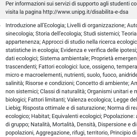
Per informazioni sui servizi di supporto agli studenti c
visita la pagina http://www.unipg.it/disabilita-e-dsa
o
Introduzione all’Ecologia; Livelli di organizzazione; Au
sinecologia; Storia dell’ecologia; Studi sistemici; Teori
appartenenza; Approcci di studio nella ricerca ecologi
statistiche in ecologia; Evidenza e verifica delle ipotesi
dati ecologici; Sistema ambientale; Proprietà emergenti
trascendenti; Fattori ecologici: luce, ossigeno, tempera
micro e macroelementi, nutrienti, suolo, fuoco, anidrid
salinità; Risorse e condizioni; Concetto di ambiente; A
non sistemici; Classi di naturalità; Organismi unitari e m
biologici; Fattori limitanti; Valenza ecologica; Legge del
Liebig; Risposta ottimale e di saturazione; Norma di r
ecologico; Habitat; Equivalenti ecologici; Popolazione: a
di gruppo; Natalità, Mortalità, Densità, Dispersione e d
popolazioni, Aggregazione, rifugi, territorio, Principio d