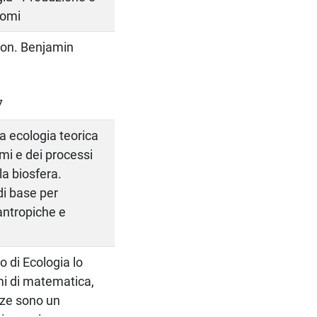
iomi
son. Benjamin
7
la ecologia teorica
mi e dei processi
la biosfera.
 di base per
 antropiche e
o di Ecologia lo
mi di matematica,
nze sono un