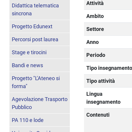
Attività
Didattica telematica
sincrona
Ambito
Progetto Edunext
Settore
Percorsi post laurea
Anno
Stage e tirocini
Periodo
Bandi e news
Tipo insegnament
Progetto "L'Ateneo si
Tipo attività
forma"
Lingua
Agevolazione Trasporto
insegnamento
Pubblico
Contenuti
PA 110 e lode