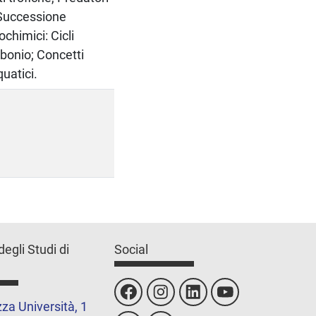
 Successione
ochimici: Cicli
rbonio; Concetti
quatici.
degli Studi di
Social
za Università, 1