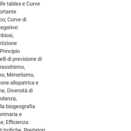
ife tables e Curve
ortante
co; Curve di
negative:
biosi,
etizione
 Principio
li di previsione di
arassitismo,
smo, Mimetismo,
one allopatrica e
e, Diversità di
ndanza,
lla biogeografia
primaria e
e, Efficienza
i trofiche, Predatori