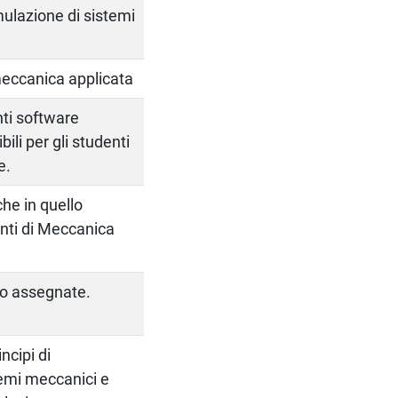
mulazione di sistemi
meccanica applicata
enti software
bili per gli studenti
e.
 che in quello
enti di Meccanica
rio assegnate.
ncipi di
temi meccanici e