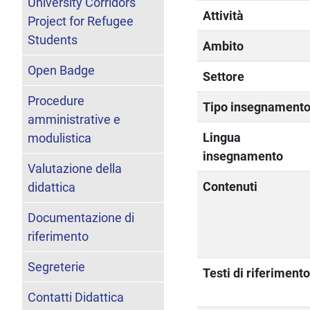
University Corridors
Attività
Project for Refugee
Students
Ambito
Open Badge
Settore
Procedure
Tipo insegnament
amministrative e
Lingua
modulistica
insegnamento
Valutazione della
Contenuti
didattica
Documentazione di
riferimento
Segreterie
Testi di riferiment
Contatti Didattica