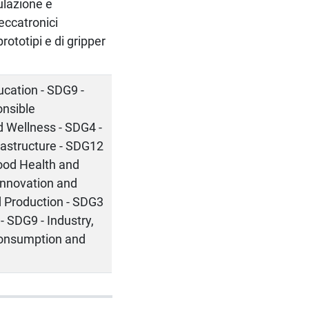
ulazione e
eccatronici
ototipi e di gripper
ucation - SDG9 -
onsible
 Wellness - SDG4 -
frastructure - SDG12
ood Health and
 Innovation and
d Production - SDG3
- SDG9 - Industry,
 Consumption and