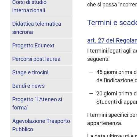
Corsi di studio
che si possa incorrer
internazionali
Termini e scad
Didattica telematica
sincrona
art. 27 del Regol
Progetto Edunext
I termini legati agli
Percorsi post laurea
seguenti:
45 giorni prima 
Stage e tirocini
dell'indicazione d
Bandi e news
20 giorni prima d
Progetto "L'Ateneo si
Studenti di appa
forma"
I termini specifici p
Agevolazione Trasporto
appartenenza.
Pubblico
La data ultima utile