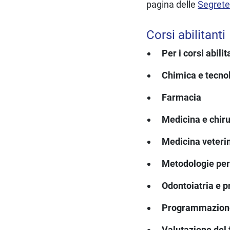
pagina delle
Segrete
Corsi abilitanti
Per i corsi abilit
Chimica e tecno
Farmacia
Medicina e chir
Medicina veteri
Metodologie per
Odontoiatria e p
Programmazione 
Valutazione del 