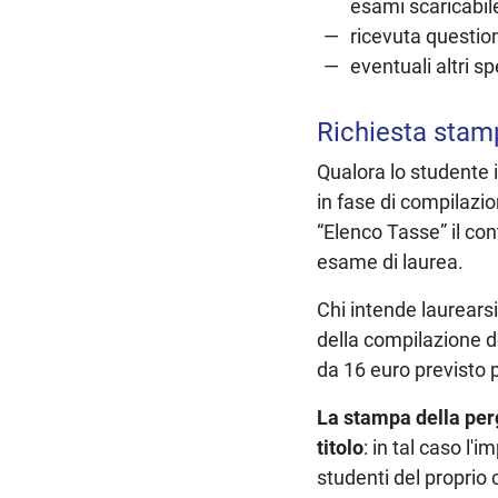
esami scaricabil
ricevuta questio
eventuali altri sp
Richiesta sta
Qualora lo studente
in fase di compilazio
“Elenco Tasse” il co
esame di laurea.
Chi intende laurears
della compilazione de
da 16 euro previsto p
La stampa della pe
titolo
: in tal caso l'
studenti del proprio 