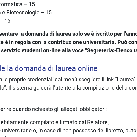
formatica – 15
a e Biotecnologie – 15
 - 15
entare la domanda di laurea solo se è iscritto per l'an
se è in regola con la contribuzione universitaria. Può con
l servizio studenti on-line alla voce "Segreteria>Elenco t
ella domanda di laurea online
le proprie credenziali dal menù scegliere il link “Laurea” 
o”. Il sistema guiderà l’utente alla compilazione della d
rire quando richiesto gli allegati obbligatori:
i debitamente compilato e firmato dal Relatore,
o universitario o, in caso di non possesso del libretto, auto