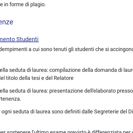
e in forme di plagio.
enze
amento Studenti
 adempimenti a cui sono tenuti gli studenti che si accingono
della seduta di laurea: compilazione della domanda di la
el titolo della tesi e del Relatore
ella seduta di laurea: presentazione dell'elaborato presso
rtenenza.
er ogni seduta di laurea sono definiti dalle Segreterie del 
 per sostenere l'ultimo esame previsto è differenziata per