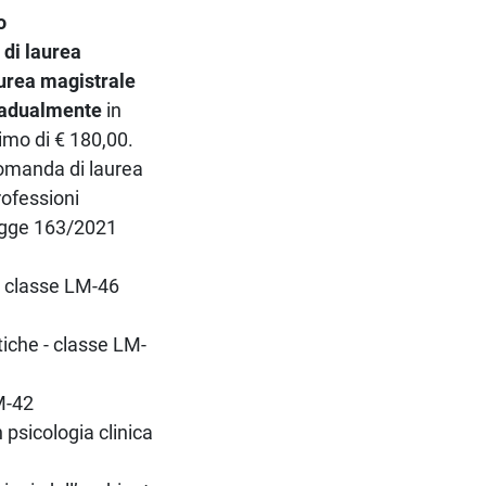
o
 di laurea
laurea magistrale
gradualmente
in
simo di € 180,00.
domanda di laurea
rofessioni
 Legge 163/2021
 - classe LM-46
tiche - classe LM-
LM-42
 psicologia clinica