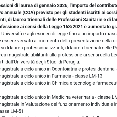
essioni di laurea di gennaio 2026, l'importo del contribut
annuale (COA) previsto per gli studenti iscritti ai corsi
ti, di laurea triennali delle Professioni Sanitarie e di 
professione ai sensi della Legge 163/2021 è aumentato 
E Università e agli esoneri di legge fino a un importo mas
ve essere versato al momento della presentazione della 
si di laurea professionalizzanti, di laurea triennali delle P
urea magistrale abilitanti alla professione ai sensi della
ti dall’Università degli Studi di Perugia:
agistrale a ciclo unico in Odontoiatria e protesi dentaria
magistrale a ciclo unico in Farmacia - classe LM-13
magistrale a ciclo unico in Chimica e tecnologie farmaceu
agistrale a ciclo unico in Medicina veterinaria - classe 
agistrale in Valutazione del funzionamento individuale in
classe LM-51