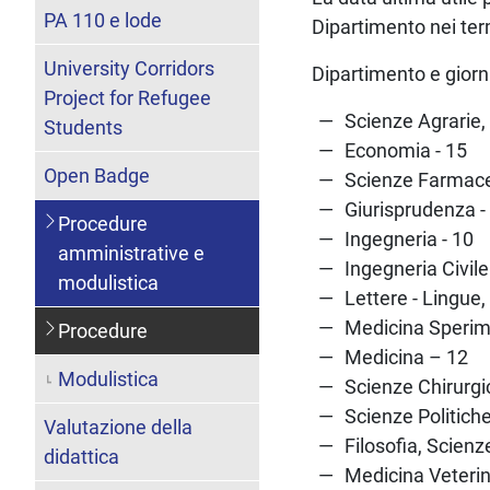
PA 110 e lode
Dipartimento nei te
University Corridors
Dipartimento e giorni 
Project for Refugee
Scienze Agrarie,
Students
Economia - 15
Open Badge
Scienze Farmace
Giurisprudenza -
Procedure
Ingegneria - 10
amministrative e
Ingegneria Civil
modulistica
Lettere - Lingue,
Medicina Sperim
Procedure
Medicina – 12
Modulistica
Scienze Chirurg
Scienze Politiche
Valutazione della
Filosofia, Scien
didattica
Medicina Veterin