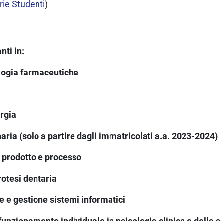
rie Studenti
)
anti in:
logia farmaceutiche
urgia
naria
(solo a partire dagli immatricolati a.a. 2023-2024)
 prodotto e processo
rotesi dentaria
e gestione sistemi informatici
funzionamento individuale in psicologia clinica e della s