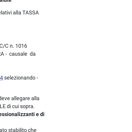
lativi alla TASSA
 C/C n. 1016
A - causale da
=4
selezionando -
deve allegare alla
E di cui sopra.
essionalizzanti e di
to stabilito che