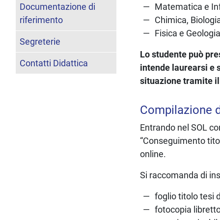
Documentazione di
Matematica e In
riferimento
Chimica, Biologi
Fisica e Geologia
Segreterie
Lo studente può pres
Contatti Didattica
intende laurearsi e 
situazione tramite i
Compilazione d
Entrando nel SOL con 
“Conseguimento titol
online.
Si raccomanda di inse
foglio titolo tes
fotocopia librett