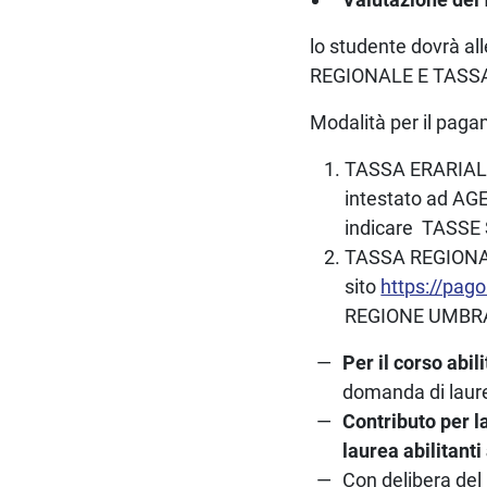
lo studente dovrà al
REGIONALE E TASSA
Modalità per il paga
TASSA ERARIALE 
intestato ad A
indicare TASS
TASSA REGIONALE
sito
https://pag
REGIONE UMBRA
Per il corso abi
domanda di laure
Contributo per l
laurea abilitant
Con delibera del