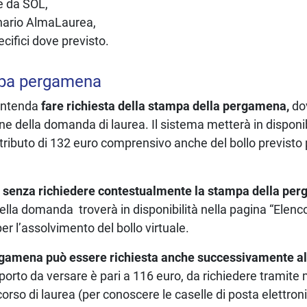
e da SOL,
nario AlmaLaurea,
ecifici dove previsto.
mpa pergamena
 intenda
fare richiesta della stampa della pergamena,
do
ne della domanda di laurea. Il sistema metterà in disponib
ntributo di 132 euro comprensivo anche del bollo previsto
i
senza richiedere contestualmente la stampa della p
lla domanda troverà in disponibilità nella pagina “Elenco
er l’assolvimento del bollo virtuale.
rgamena può essere richiesta anche successivamente a
importo da versare è pari a 116 euro, da richiedere tramite 
corso di laurea (per conoscere le caselle di posta elettron