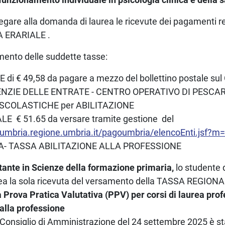
legare alla domanda di laurea le ricevute dei pagamenti re
 ERARIALE .
mento delle suddette tasse:
di € 49,58 da pagare a mezzo del bollettino postale sul
GENZIE DELLE ENTRATE - CENTRO OPERATIVO DI PESCAR
E SCOLASTICHE per ABILITAZIONE
 € 51.65 da versare tramite gestione del
oumbria.regione.umbria.it/pagoumbria/elencoEnti.jsf?m
- TASSA ABILITAZIONE ALLA PROFESSIONE
litante in Scienze della formazione primaria,
lo studente 
a la sola ricevuta del versamento della TASSA REGIONAL
a Prova Pratica Valutativa (PPV) per corsi di laurea prof
i alla professione
 Consiglio di Amministrazione del 24 settembre 2025 è sta