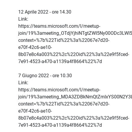
12 Aprile 2022 - ore 14.30
Link:
https://teams.microsoft.com/l/meetup-
join/19%3ameeting_OTdjYjhiNTgtZWI5Ny00ODc3LW
context=%7b%22Tid%22%3a%22067e7d20-
e70f-42c6-ae10-
8b07e8c4a003%22%2c%22Oid%22%3a%22e9f5fced-
7e91-4523-a470-a1139a4f8664%22%7d
7 Giugno 2022 - ore 10.30
Link:
https://teams.microsoft.com/l/meetup-
join/19%3ameeting_MDA3ZDBkNmQtZmIxYS00N2Y3
context=%7b%22Tid%22%3a%22067e7d20-
e70f-42c6-ae10-
8b07e8c4a003%22%2c%22Oid%22%3a%22e9f5fced-
7e91-4523-a470-a1139a4f8664%22%7d