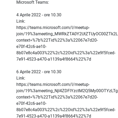
Microsoft Teams:
4 Aprile 2022 - ore 10.30
Link:
https://teams.microsoft.com/l/meetup-
join/19%3ameeting_MWRkZTA0Y2UtZTUyOC00ZTk2
context=%7b%22Tid%22%3a%22067e7d20-
e70f-42c6-ae10-
8b07e8c4a003%22%2c%22Oid%22%3a%22e9f5fced-
7e91-4523-a470-a1139a4f8664%22%7d
6 Aprile 2022 - ore 10.30
Link:
https://teams.microsoft.com/l/meetup-
join/19%3ameeting_NjI4ZDFlYzctM2Q5My00OTYzLT
context=%7b%22Tid%22%3a%22067e7d20-
e70f-42c6-ae10-
8b07e8c4a003%22%2c%22Oid%22%3a%22e9f5fced-
7e91-4523-a470-a1139a4f8664%22%7d