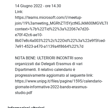
14 Giugno 2022 - ore 14.30
Link:
https://teams.microsoft.com/l/meetup-
join/19%3ameeting_MGRhZTI5YjctNGJkMi00MGVlLT
context=%7b%22Tid%22%3a%22067e7d20-
e70f-42c6-ae10-
8b07e8c4a003%22%2c%22Oid%22%3a%22e9f5fced-
7e91-4523-a470-a1139a4f8664%22%7d
NOTA BENE: ULTERIORI INCONTRI sono
organizzati dai Delegati Erasmus di vari
Dipartimenti. Il relativo calendario è
progressivamente aggiornato al seguente link:
https://www.unipg.it/files/pagine/1595/calendario-
giornate-informative-2022-bando-erasmus-
studio.pdf