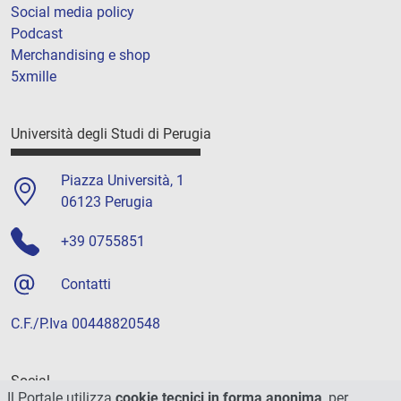
Social media policy
Podcast
Merchandising e shop
5xmille
Università degli Studi di Perugia
Piazza Università, 1
06123 Perugia
+39 0755851
Contatti
C.F./P.Iva 00448820548
Social
Il Portale utilizza
cookie tecnici in forma anonima
, per