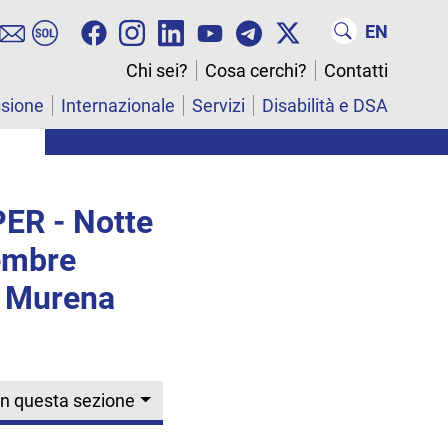
EN
Chi sei?
Cosa cerchi?
Contatti
ssione
Internazionale
Servizi
Disabilità e DSA
PER - Notte
tembre
zo Murena
In questa sezione