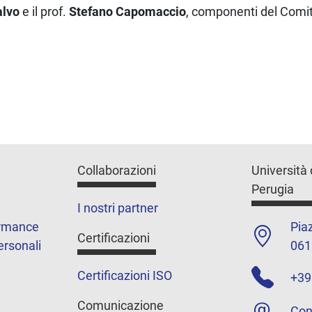
alvo
e il prof.
Stefano Capomaccio
, componenti del Comita
Collaborazioni
Università 
Perugia
I nostri partner
ormance
Piaz
Certificazioni
ersonali
061
Certificazioni ISO
+39
Comunicazione
Con