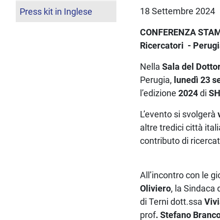
18 Settembre 2024
Press kit in Inglese
CONFERENZA STAM
Ricercatori -
Perugi
Nella
Sala del Dotto
Perugia,
lunedì 23 
l’edizione
2024
di
SHA
L’evento si svolgerà
altre tredici città it
contributo di ricercat
All’incontro con le gi
Oliviero
, la Sindaca
di Terni dott.ssa
Viv
prof
. Stefano Branco