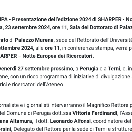
PA -
Presentazione dell’edizione 2024 di SHARPER - No
a, 23 settembre 2024, ore 11, Sala del Dottorato di Pal
rato
di
Palazzo Murena
, sede del Rettorato dell’Università
settembre 2024,
alle
ore 11
, in conferenza stampa, verrà 
RPER – Notte Europea dei Ricercatori.
venerdì 27 settembre prossimo
, a
Perugia
e a
Terni
, e, 
aliane, con un ricco programma di iniziative di divulgazione 
rici e ricercatori dell’Ateneo.
ornaliste e i giornalisti interverranno il Magnifico Rettore 
 del Comune di Perugia dott.ssa
Vittoria Ferdinandi
, l’A
iana Altamura
, il dott.
Leonardo Alfonsi
, coordinatore del
rsini
, Delegato del Rettore per la sede di Terni e strutture