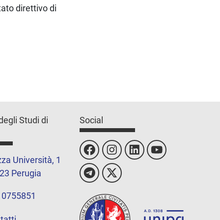
to direttivo di
degli Studi di
Social
za Università, 1
23 Perugia
 0755851
tatti