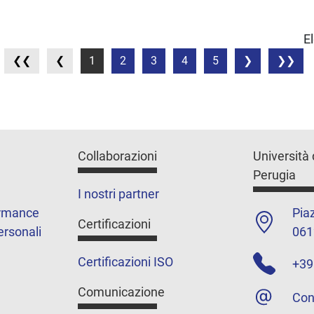
E
1
2
3
4
5
Collaborazioni
Università 
Perugia
I nostri partner
ormance
Piaz
Certificazioni
ersonali
061
Certificazioni ISO
+39
Comunicazione
Con