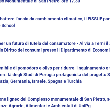
o Monumentale di San Pietro, ore 17.30
battere l’ansia da cambiamento climatico, il FiSSUF par
 School
er un futuro di tutela del consumatore - Al via a Terni il 
 in Diritto dei consumi presso il Dipartimento di Econo
nibile di pomodoro e olivo per ridurre l'inquinamento e 
versità degli Studi di Perugia protagonista del progett
azia, Germania, Israele, Spagna e Turchia
tone ligneo del Complesso monumentale di San Pietro, s
enze Agrarie, Alimentari e Ambientali di UniPg