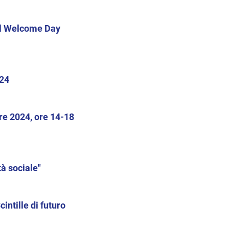
 il Welcome Day
024
bre 2024, ore 14-18
tà sociale"
intille di futuro