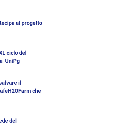
tecipa al progetto
XL ciclo del
mia UniPg
salvare il
o SafeH2OFarm che
ede del