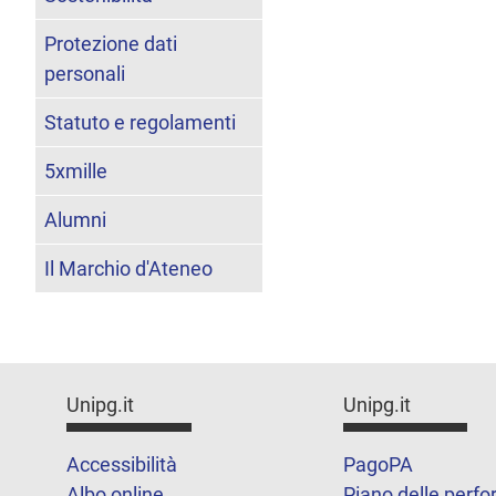
Protezione dati
personali
Statuto e regolamenti
5xmille
Alumni
Il Marchio d'Ateneo
Unipg.it
Unipg.it
Accessibilità
PagoPA
Albo online
Piano delle perf