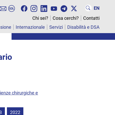
EN
Chi sei?
Cosa cerchi?
Contatti
ssione
Internazionale
Servizi
Disabilità e DSA
ario
ienze chirurgiche e
3
2022