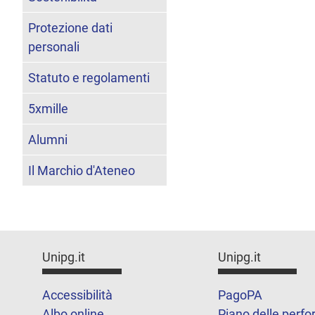
Protezione dati
personali
Statuto e regolamenti
5xmille
Alumni
Il Marchio d'Ateneo
Unipg.it
Unipg.it
Accessibilità
PagoPA
Albo online
Piano delle perf