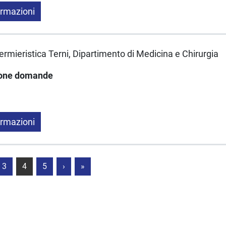
ormazioni
fermieristica Terni, Dipartimento di Medicina e Chirurgia
ione domande
ormazioni
3
4
5
›
»