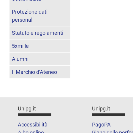
Protezione dati
personali
Statuto e regolamenti
5xmille
Alumni
Il Marchio d'Ateneo
Unipg.it
Unipg.it
Accessibilità
PagoPA
Albo online
Piano delle perf