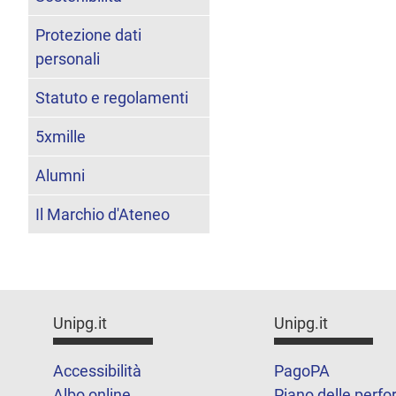
Protezione dati
personali
Statuto e regolamenti
5xmille
Alumni
Il Marchio d'Ateneo
Unipg.it
Unipg.it
Accessibilità
PagoPA
Albo online
Piano delle perf