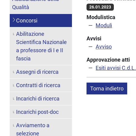
Qualità
26.01.2023
Modulistica
Concorsi
Moduli
Abilitazione
Avvisi
Scientifica Nazionale
Avviso
a professore di I e II
fascia
Approvazione atti
Esiti avvisi C.d.
Assegni di ricerca
Contratti di ricerca
Torna indietro
Incarichi di ricerca
Incarichi post-doc
Avviamento a
selezione