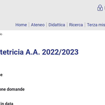
Home
Ateneo
Didattica
Ricerca
Terza mi
io
stetricia A.A. 2022/2023
ne
ione domande
in data