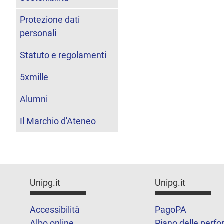
Protezione dati
personali
Statuto e regolamenti
5xmille
Alumni
Il Marchio d'Ateneo
Unipg.it
Unipg.it
Accessibilità
PagoPA
Albo online
Piano delle perf