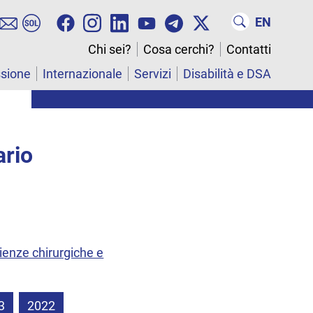
EN
Chi sei?
Cosa cerchi?
Contatti
ssione
Internazionale
Servizi
Disabilità e DSA
ario
ienze chirurgiche e
3
2022