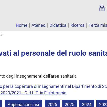
Home
Ateneo
Didattica
Ricerca
Terza mi
io
vati al personale del ruolo sanit
nto degli insegnamenti dell'area sanitaria
do per la copertura di insegnamenti nel Dipartimento di Sc
2020/2021 - C.d.L.T. in Fisioterapia
Appena conclusi
2026
2025
2024
202