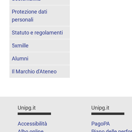
Protezione dati
personali
Statuto e regolamenti
5xmille
Alumni
Il Marchio d'Ateneo
Unipg.it
Unipg.it
Accessibilità
PagoPA
Albo online
Piano delle perf