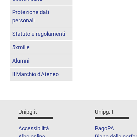
Protezione dati
personali
Statuto e regolamenti
5xmille
Alumni
Il Marchio d'Ateneo
Unipg.it
Unipg.it
Accessibilità
PagoPA
Albo online
Piano delle perf