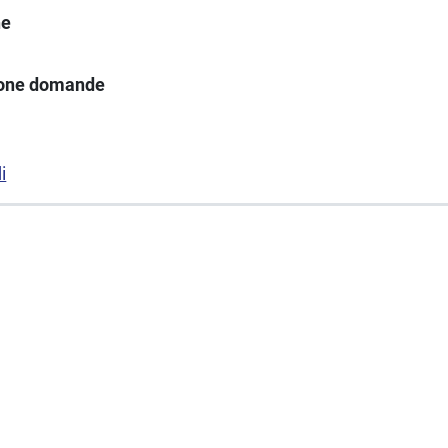
ne
ione domande
i