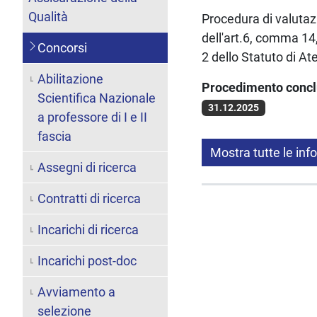
Qualità
Procedura di valutazi
dell'art.6, comma 14
Concorsi
2 dello Statuto di At
Abilitazione
Procedimento conc
Scientifica Nazionale
31.12.2025
a professore di I e II
fascia
Mostra tutte le inf
Assegni di ricerca
Contratti di ricerca
Incarichi di ricerca
Incarichi post-doc
Avviamento a
selezione