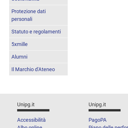
Protezione dati
personali
Statuto e regolamenti
5xmille
Alumni
Il Marchio d'Ateneo
Unipg.it
Unipg.it
Accessibilità
PagoPA
Albo online
Piano delle perf