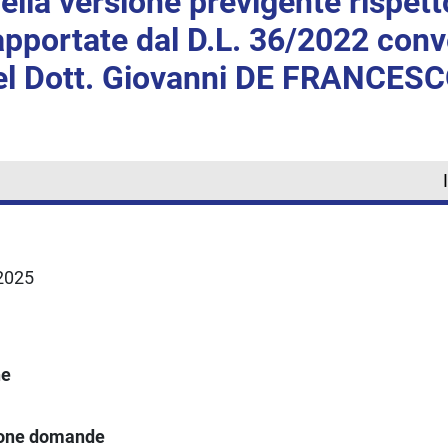
lla versione previgente rispetto
pportate dal D.L. 36/2022 conve
el Dott. Giovanni DE FRANCES
.2025
ne
ione domande