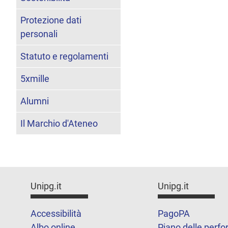
Protezione dati
personali
Statuto e regolamenti
5xmille
Alumni
Il Marchio d'Ateneo
Unipg.it
Unipg.it
Accessibilità
PagoPA
Albo online
Piano delle perf