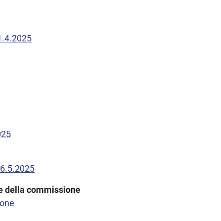
11.4.2025
025
16.5.2025
one della commissione
ione