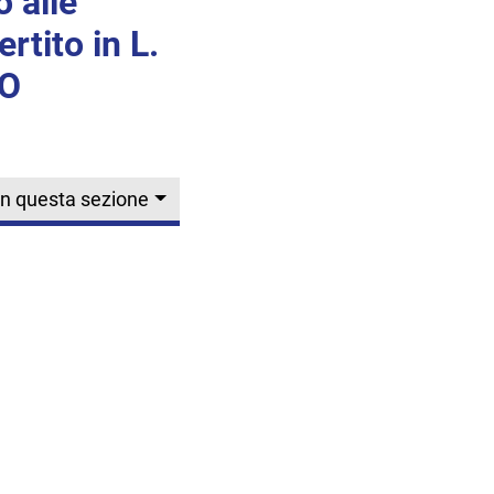
 alle
rtito in L.
CO
In questa sezione