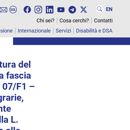
EN
Chi sei?
Cosa cerchi?
Contatti
ssione
Internazionale
Servizi
Disabilità e DSA
tura del
a fascia
 07/F1 –
rarie,
nte
la L.