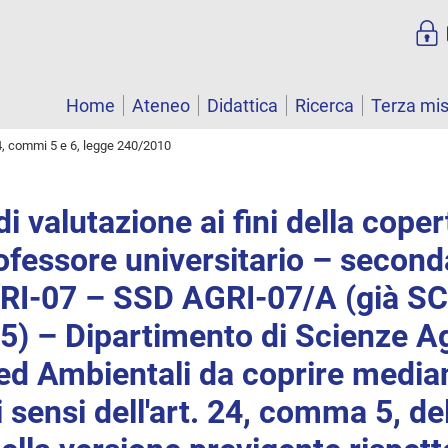
Home
Ateneo
Didattica
Ricerca
Terza mi
4, commi 5 e 6, legge 240/2010
i valutazione ai fini della coper
ofessore universitario – second
I-07 – SSD AGRI-07/A (già SC
) – Dipartimento di Scienze Ag
ed Ambientali da coprire media
 sensi dell'art. 24, comma 5, del