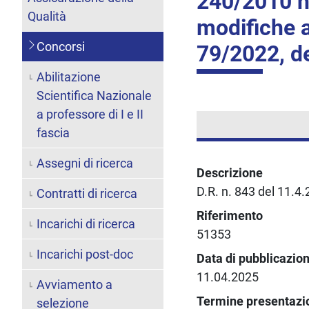
240/2010 ne
Qualità
modifiche a
Concorsi
79/2022, d
Abilitazione
Scientifica Nazionale
a professore di I e II
fascia
Assegni di ricerca
Descrizione
D.R. n. 843 del 11.4
Contratti di ricerca
Riferimento
Incarichi di ricerca
51353
Incarichi post-doc
Data di pubblicazio
11.04.2025
Avviamento a
Termine presentaz
selezione