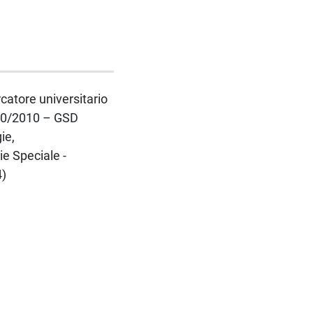
rcatore universitario
 240/2010 – GSD
ie,
e Speciale -
4)