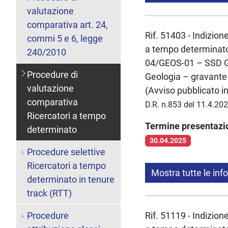
valutazione
comparativa art. 24,
Rif. 51403 - Indizion
commi 5 e 6, legge
a tempo determinato 
240/2010
04/GEOS-01 – SSD GE
Procedure di
Geologia – gravant
valutazione
(Avviso pubblicato i
comparativa
D.R. n.853 del 11.4.20
Ricercatori a tempo
Termine presentaz
determinato
30.04.2025
Procedure selettive
Ricercatori a tempo
Mostra tutte le inf
determinato in tenure
track (RTT)
Procedure
Rif. 51119 - Indizion