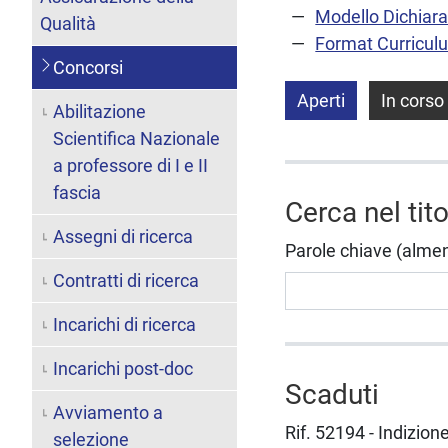
Modello Dichiara
Qualità
Format Curricul
Concorsi
Aperti
In corso
Abilitazione
Scientifica Nazionale
a professore di I e II
fascia
Cerca nel tit
Assegni di ricerca
Parole chiave (almeno 
Contratti di ricerca
Incarichi di ricerca
Incarichi post-doc
Scaduti
Avviamento a
Rif. 52194 - Indizion
selezione