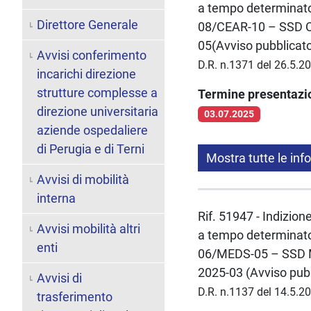
a tempo determinato 
Direttore Generale
08/CEAR-10 – SSD CE
05(Avviso pubblicato
Avvisi conferimento
D.R. n.1371 del 26.5.2
incarichi direzione
strutture complesse a
Termine presentaz
direzione universitaria
03.07.2025
aziende ospedaliere
di Perugia e di Terni
Mostra tutte le inf
Avvisi di mobilità
interna
Rif. 51947 - Indizion
Avvisi mobilità altri
a tempo determinato 
enti
06/MEDS-05 – SSD ME
2025-03 (Avviso pubb
Avvisi di
D.R. n.1137 del 14.5.2
trasferimento