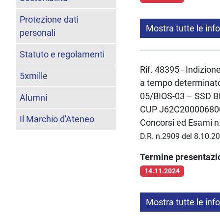
Protezione dati
Mostra tutte le inf
personali
Statuto e regolamenti
Rif. 48395 - Indizion
5xmille
a tempo determinato 
05/BIOS-03 – SSD BIO
Alumni
CUP J62C20000680005
Il Marchio d'Ateneo
Concorsi ed Esami n.
D.R. n.2909 del 8.10.2
Termine presentaz
14.11.2024
Mostra tutte le inf