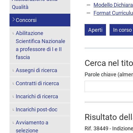
Modello Dichiara
Qualità
Format Curricul
Concorsi
Aperti
In corso
Abilitazione
Scientifica Nazionale
a professore di I e II
fascia
Cerca nel tit
Assegni di ricerca
Parole chiave (almeno 
Contratti di ricerca
Incarichi di ricerca
Incarichi post-doc
Risultato del
Avviamento a
Rif. 38449 - Indizion
selezione