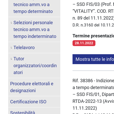
– SSD FIS/03 (Prof. 
tecnico amm.vo a
“VITALITY”. COD. RTD
tempo determinato
n. 89 del 11.11.2022
Selezioni personale
D.R. n.3160 del 10.11.
tecnico amm.vo a
Termine presentaz
tempo indeterminato
28.11.2022
Telelavoro
Tutor
Mostra tutte le inf
organizzatori/coordin
atori
Rif. 38386 - Indizion
Procedure elettorali e
a tempo determinato 
designazioni
– SSD FIS/01, Dipart
RTDA-2022-13 (Avviso
Certificazione ISO
11.11.2022)
Sostenibilità