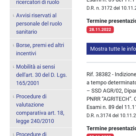
ricercatori di ruolo
D.R. n. 3172 del 10.11
Avvisi riservati al
Termine presentaz
personale del ruolo
28.11.2022
sanitario
Borse, premi ed altri
Mostra tutte le inf
incentivi
Mobilità ai sensi
Rif. 38382 - Indizion
dell'art. 30 del D. Lgs.
a tempo determinato 
165/2001
– SSD AGR/02, Dipart
Procedure di
PNRR “AGRITECH”. CO
valutazione
Esami n. 89 del 11.
comparativa art. 18,
D.R. n.3174 del 10.11.
legge 240/2010
Termine presentaz
Procedure di