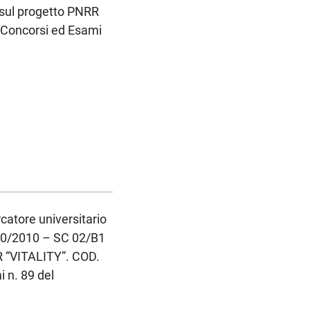
e sul progetto PNRR
- Concorsi ed Esami
rcatore universitario
 240/2010 – SC 02/B1
R “VITALITY”. COD.
 n. 89 del