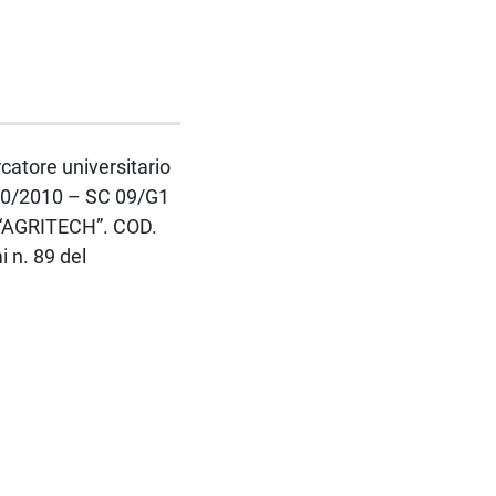
rcatore universitario
 240/2010 – SC 09/G1
R “AGRITECH”. COD.
 n. 89 del