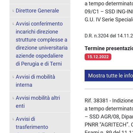
a tempo determinato 
Direttore Generale
09/C1 – SSD ING-IND
G.U. IV Serie Specia
Avvisi conferimento
incarichi direzione
D.R. n.3204 del 14.11.
strutture complesse a
direzione universitaria
Termine presentaz
aziende ospedaliere
15.12.2022
di Perugia e di Terni
Mostra tutte le inf
Avvisi di mobilità
interna
Avvisi mobilità altri
Rif. 38381 - Indizion
enti
a tempo determinato 
– SSD AGR/08, Dipart
Avvisi di
PNRR “AGRITECH”. CO
trasferimento
Esami n. 89 del 11.