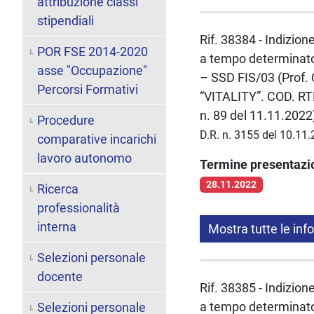
attribuzione classi
stipendiali
Rif. 38384 - Indizion
POR FSE 2014-2020
a tempo determinato 
asse "Occupazione"
– SSD FIS/03 (Prof. 
Percorsi Formativi
“VITALITY”. COD. RTD
n. 89 del 11.11.2022
Procedure
D.R. n. 3155 del 10.11
comparative incarichi
lavoro autonomo
Termine presentaz
28.11.2022
Ricerca
professionalità
interna
Mostra tutte le inf
Selezioni personale
docente
Rif. 38385 - Indizion
a tempo determinato 
Selezioni personale