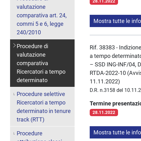
28.11.2022
valutazione
comparativa art. 24,
Mostra tutte le inf
commi 5 e 6, legge
240/2010
Procedure di
Rif. 38383 - Indizion
valutazione
a tempo determinato 
comparativa
– SSD ING-INF/04, D
Ricercatori a tempo
RTDA-2022-10 (Avviso
determinato
11.11.2022)
D.R. n.3158 del 10.11.
Procedure selettive
Ricercatori a tempo
Termine presentaz
determinato in tenure
28.11.2022
track (RTT)
Mostra tutte le inf
Procedure