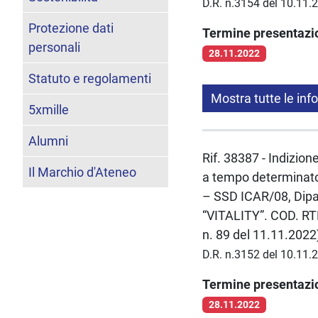
D.R. n.3154 del 10.11.
Protezione dati
Termine presentaz
personali
28.11.2022
Statuto e regolamenti
Mostra tutte le inf
5xmille
Alumni
Rif. 38387 - Indizion
Il Marchio d'Ateneo
a tempo determinato 
– SSD ICAR/08, Dipa
“VITALITY”. COD. RTD
n. 89 del 11.11.2022
D.R. n.3152 del 10.11.
Termine presentaz
28.11.2022