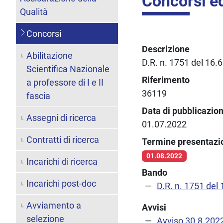
Concorsi ed
Qualità
Concorsi
Descrizione
Abilitazione
D.R. n. 1751 del 16.
Scientifica Nazionale
Riferimento
a professore di I e II
36119
fascia
Data di pubblicazio
Assegni di ricerca
01.07.2022
Contratti di ricerca
Termine presentaz
01.08.2022
Incarichi di ricerca
Bando
Incarichi post-doc
D.R. n. 1751 del
Avviamento a
Avvisi
selezione
Avviso 30.8.202