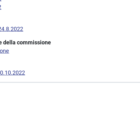
2
 24.8.2022
one della commissione
ione
10.10.2022