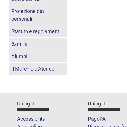
Protezione dati
personali
Statuto e regolamenti
5xmille
Alumni
Il Marchio d'Ateneo
Unipg.it
Unipg.it
Accessibilità
PagoPA
Albo online
Piano delle perf