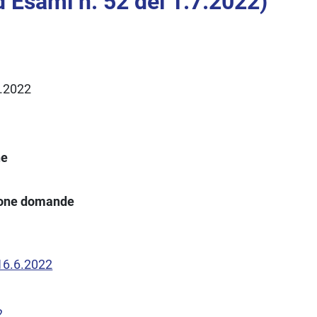
 Esami n. 52 del 1.7.2022)
6.2022
ne
ione domande
 16.6.2022
2