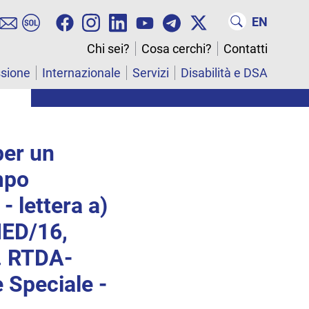
EN
Chi sei?
Cosa cerchi?
Contatti
ssione
Internazionale
Servizi
Disabilità e DSA
per un
mpo
- lettera a)
MED/16,
D. RTDA-
 Speciale -