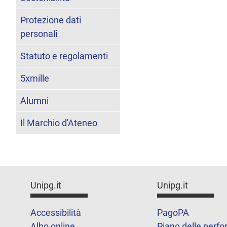
Protezione dati
personali
Statuto e regolamenti
5xmille
Alumni
Il Marchio d'Ateneo
Unipg.it
Unipg.it
Accessibilità
PagoPA
Albo online
Piano delle perf