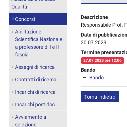
Qualità
Descrizione
Concorsi
Responsabile Prof. 
Abilitazione
Data di pubblicazio
Scientifica Nazionale
20.07.2023
a professore di I e II
Termine presentaz
fascia
27.07.2023 ore 12:00
Assegni di ricerca
Bando
Bando
Contratti di ricerca
Incarichi di ricerca
Torna indietro
Incarichi post-doc
Avviamento a
selezione