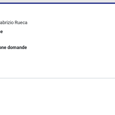
Fabrizio Rueca
ne
ione domande