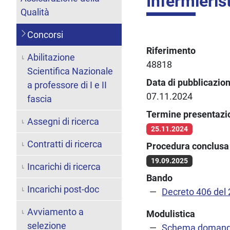
Infermierist
Qualità
Concorsi
Riferimento
Abilitazione
48818
Scientifica Nazionale
Data di pubblicazio
a professore di I e II
07.11.2024
fascia
Termine presentaz
Assegni di ricerca
25.11.2024
Contratti di ricerca
Procedura conclusa 
19.09.2025
Incarichi di ricerca
Bando
Incarichi post-doc
Decreto 406 del
Avviamento a
Modulistica
selezione
Schema doman