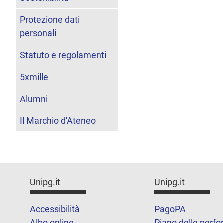
Protezione dati
personali
Statuto e regolamenti
5xmille
Alumni
Il Marchio d'Ateneo
Unipg.it
Unipg.it
Accessibilità
PagoPA
Albo online
Piano delle perf