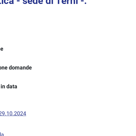
ica - sede di Terni -.
ne
ione domande
in data
 29.10.2024
da