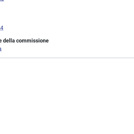
24
one della commissione
a