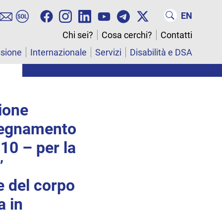
EN
Chi sei?
Cosa cerchi?
Contatti
ssione
Internazionale
Servizi
Disabilità e DSA
zione
insegnamento
10 – per la
”
e del corpo
a in