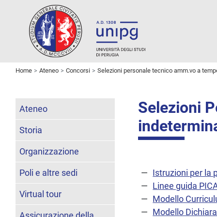
Home
Ateneo
Concorsi
Selezioni personale tecnico amm.vo a temp
Selezioni 
Ateneo
indetermin
Storia
Organizzazione
Poli e altre sedi
Istruzioni per l
Linee guida PI
Virtual tour
Modello Curricu
Modello Dichiara
Assicurazione della