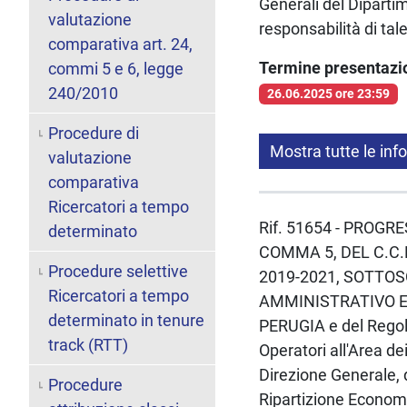
Generali del Diparti
valutazione
responsabilità di ta
comparativa art. 24,
Termine presentaz
commi 5 e 6, legge
240/2010
26.06.2025 ore 23:59
Procedure di
Mostra tutte le inf
valutazione
comparativa
Ricercatori a tempo
Rif. 51654 - PROGR
determinato
COMMA 5, DEL C.C.
Procedure selettive
2019-2021, SOTTOS
Ricercatori a tempo
AMMINISTRATIVO E 
determinato in tenure
PERUGIA e del Regol
track (RTT)
Operatori all'Area de
Direzione Generale, d
Procedure
Ripartizione Econom