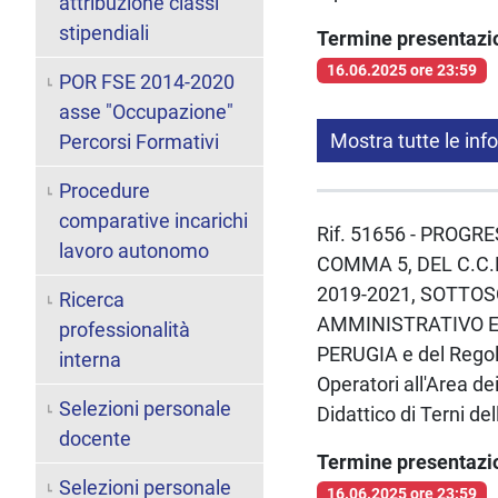
attribuzione classi
stipendiali
Termine presentaz
16.06.2025 ore 23:59
POR FSE 2014-2020
asse "Occupazione"
Mostra tutte le inf
Percorsi Formativi
Procedure
comparative incarichi
Rif. 51656 - PROGR
lavoro autonomo
COMMA 5, DEL C.C.
2019-2021, SOTTOS
Ricerca
AMMINISTRATIVO E 
professionalità
PERUGIA e del Regol
interna
Operatori all'Area de
Selezioni personale
Didattico di Terni de
docente
Termine presentaz
Selezioni personale
16.06.2025 ore 23:59