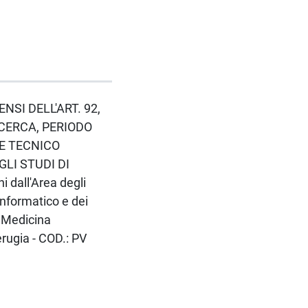
ENSI DELL'ART. 92,
ICERCA, PERIODO
LE TECNICO
GLI STUDI DI
 dall'Area degli
 informatico e dei
i Medicina
erugia - COD.: PV