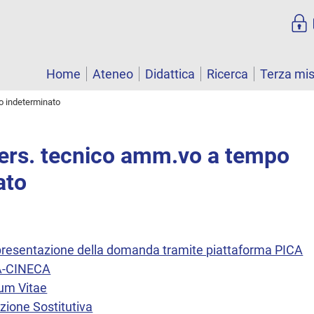
Home
Ateneo
Didattica
Ricerca
Terza mi
o indeterminato
Pers. tecnico amm.vo a tempo
ato
a presentazione della domanda tramite piattaforma PICA
CA-CINECA
lum Vitae
zione Sostitutiva