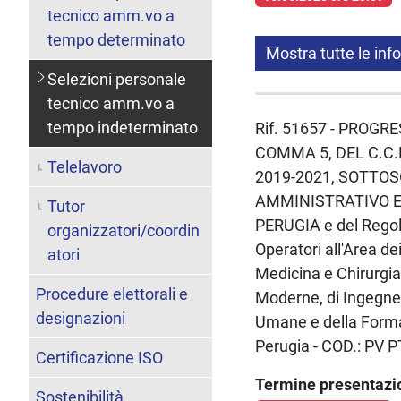
tecnico amm.vo a
tempo determinato
Mostra tutte le inf
Selezioni personale
tecnico amm.vo a
tempo indeterminato
Rif. 51657 - PROGR
COMMA 5, DEL C.C.
Telelavoro
2019-2021, SOTTOS
AMMINISTRATIVO E 
Tutor
PERUGIA e del Regol
organizzatori/coordin
Operatori all'Area de
atori
Medicina e Chirurgia,
Procedure elettorali e
Moderne, di Ingegneri
designazioni
Umane e della Formazi
Perugia - COD.: PV 
Certificazione ISO
Termine presentaz
Sostenibilità