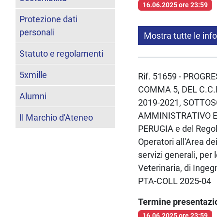
16.06.2025 ore 23:59
Protezione dati
personali
Mostra tutte le inf
Statuto e regolamenti
5xmille
Rif. 51659 - PROGR
COMMA 5, DEL C.C.
Alumni
2019-2021, SOTTOS
AMMINISTRATIVO E 
Il Marchio d'Ateneo
PERUGIA e del Regol
Operatori all'Area de
servizi generali, pe
Veterinaria, di Ingeg
PTA-COLL 2025-04
Termine presentaz
16.06.2025 ore 23:59