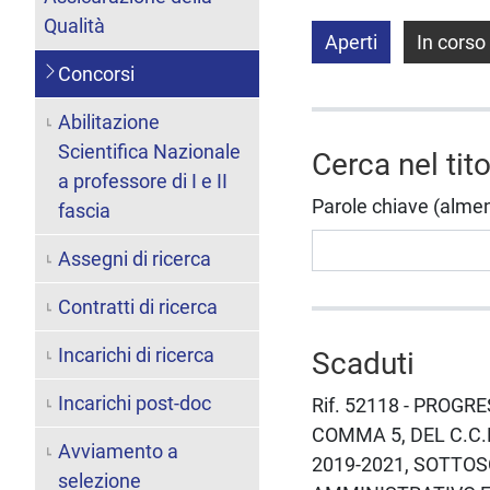
Qualità
Aperti
In corso
Concorsi
Abilitazione
Scientifica Nazionale
Cerca nel tit
a professore di I e II
Parole chiave (almeno 
fascia
Assegni di ricerca
Contratti di ricerca
Incarichi di ricerca
Scaduti
Incarichi post-doc
Rif. 52118 - PROGR
COMMA 5, DEL C.C.
Avviamento a
2019-2021, SOTTOS
selezione