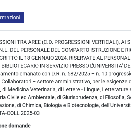
ormazioni
ESSIONI TRA AREE (C.D. PROGRESSIONI VERTICALI), AI S
N.L. DEL PERSONALE DEL COMPARTO ISTRUZIONE E R
CRITTO IL 18 GENNAIO 2024, RISERVATE AL PERSONA
BIBLIOTECARIO IN SERVIZIO PRESSO L'UNIVERSITA' DE
amento emanato con D.R. n. 582/2025 – n. 10 progression
i Collaboratori – settore amministrativo, per le esigenze d
 di Medicina Veterinaria, di Lettere - Lingue, Letterature 
a Civile ed Ambientale, di Giurisprudenza, di Filosofia, S
one, di Chimica, Biologia e Biotecnologie, dell'Università
PTA-COLL 2025-03
ione domande