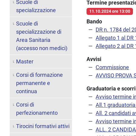
Scuole di
Termine presentaz
specializzazione
11.10.2024 ore 13:00
Bando
Scuole di
DR n. 1784 del 
specializzazione di
Allegato 1 al DR
Area Sanitaria
Allegato 2 al DR
(accesso non medici)
Avvisi
Master
Commissione
Corsi di formazione
AVVISO PROVA 
permanente e
Graduatoria e scorr
continua
Avviso termine 
Corsi di
All.1 graduatori
perfezionamento
All. 2 candidati a
Avviso termine
Tirocini formativi attivi
ALL. 2 CANDID