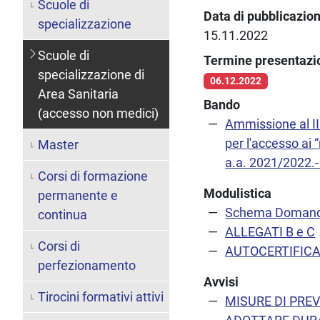
Scuole di
Data di pubblicazio
specializzazione
15.11.2022
Scuole di
Termine presentaz
specializzazione di
06.12.2022
Area Sanitaria
Bando
(accesso non medici)
Ammissione al IIi
per l'accesso ai 
Master
a.a. 2021/2022.-
Corsi di formazione
Modulistica
permanente e
Schema Domanda 
continua
ALLEGATI B e C
Corsi di
AUTOCERTIFICAZ
perfezionamento
Avvisi
Tirocini formativi attivi
MISURE DI PRE