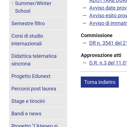
ADOTTARE DUR
Summer/Winter
Avviso date pro
School
Avviso esito pro
Avviso di immatr
Semestre filtro
Commissione
Corsi di studio
DR n. 3541 del 
internazionali
Approvazione atti
Didattica telematica
D.R. n.3 del 11.
sincrona
Progetto Edunext
Torna indietro
Percorsi post laurea
Stage e tirocini
Bandi e news
Progetto "L'Ateneo si