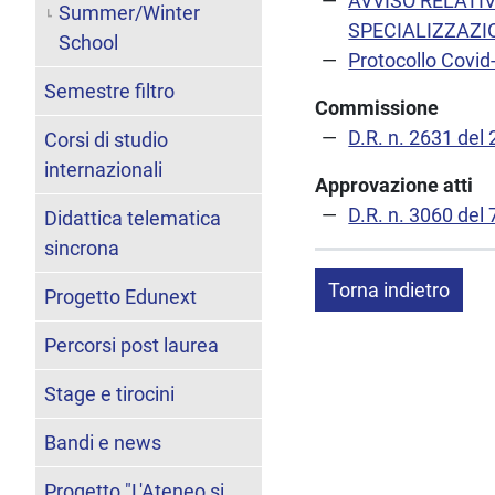
AVVISO RELATI
Summer/Winter
SPECIALIZZAZIO
School
Protocollo Covid
Semestre filtro
Commissione
D.R. n. 2631 del
Corsi di studio
internazionali
Approvazione atti
D.R. n. 3060 del
Didattica telematica
sincrona
Torna indietro
Progetto Edunext
Percorsi post laurea
Stage e tirocini
Bandi e news
Progetto "L'Ateneo si