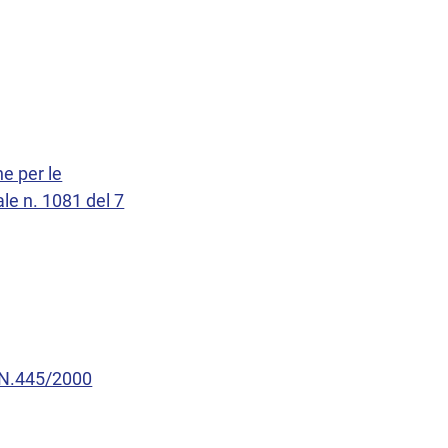
ne per le
ale n. 1081 del 7
 N.445/2000