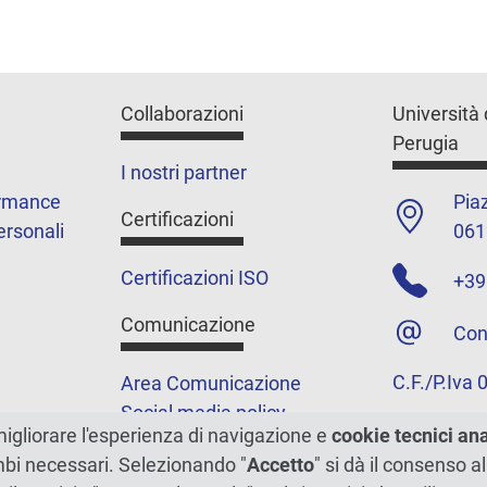
Collaborazioni
Università 
Perugia
I nostri partner
ormance
Piaz
Certificazioni
ersonali
061
Certificazioni ISO
+39
Comunicazione
Con
C.F./P.Iva
Area Comunicazione
Social media policy
migliorare l'esperienza di navigazione e
cookie tecnici an
Podcast
ambi necessari. Selezionando "
Accetto
" si dà il consenso al
Merchandising e shop