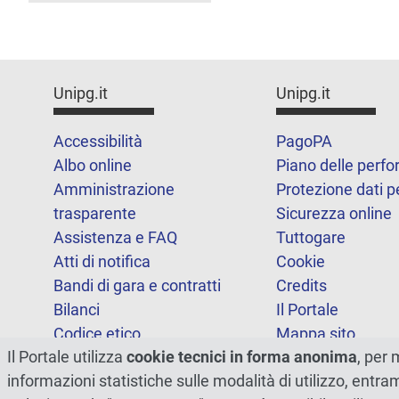
Unipg.it
Unipg.it
Accessibilità
PagoPA
Albo online
Piano delle perf
Amministrazione
Protezione dati p
trasparente
Sicurezza online
Assistenza e FAQ
Tuttogare
Atti di notifica
Cookie
Bandi di gara e contratti
Credits
Bilanci
Il Portale
Codice etico
Mappa sito
Il Portale utilizza
cookie tecnici in forma anonima
, per 
FOIA
Statistiche
informazioni statistiche sulle modalità di utilizzo, entr
Note legali
Dichiarazione di