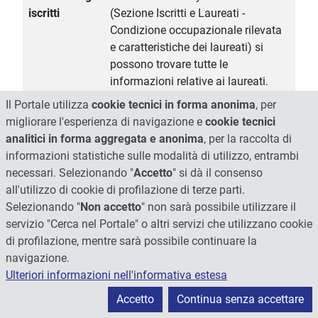
iscritti
(Sezione Iscritti e Laureati -
Condizione occupazionale rilevata
e caratteristiche dei laureati) si
possono trovare tutte le
informazioni relative ai laureati.
Nel file allegato sono riportate
Il Portale utilizza
cookie tecnici in forma anonima
, per
alcune informazioni relative al titolo
migliorare l'esperienza di navigazione e
cookie tecnici
di studio posseduto, la valutazione
analitici in forma aggregata e anonima
, per la raccolta di
sull'efficacia del Tirocinio Pratico
informazioni statistiche sulle modalità di utilizzo, entrambi
Applicativo espressa dagli studenti
necessari. Selezionando "
Accetto
" si dà il consenso
e un commento ai dati.
all'utilizzo di cookie di profilazione di terze parti.
Selezionando "
Non accetto
" non sarà possibile utilizzare il
Risultati in
Nel sito Universitaly, al link sotto
servizio "Cerca nel Portale" o altri servizi che utilizzano cookie
termini di
riportato, (Sezione iscritti e laureati -
di profilazione, mentre sarà possibile continuare la
occupabilità
Condizione occupazionale rilevata
navigazione.
e caratteristiche dei laureati) sono
Ulteriori informazioni nell'informativa estesa
disponibili alcune informazioni
relative alle statistiche di ingresso
Accetto
Continua senza accettare
dei laureati nel mondo del lavoro.