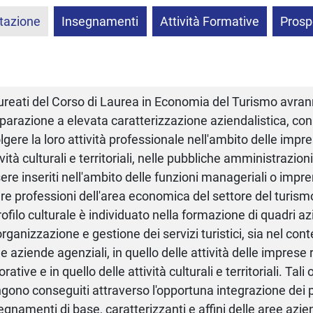
tazione
Insegnamenti
Attività Formative
Prosp
aureati del Corso di Laurea in Economia del Turismo avra
parazione a elevata caratterizzazione aziendalistica, con l
lgere la loro attività professionale nell'ambito delle impre
ività culturali e territoriali, nelle pubbliche amministrazio
ere inseriti nell'ambito delle funzioni manageriali o imprend
ere professioni dell'area economica del settore del turism
profilo culturale è individuato nella formazione di quadri az
'organizzazione e gestione dei servizi turistici, sia nel cont
le aziende agenziali, in quello delle attività delle imprese 
torative e in quello delle attività culturali e territoriali. Tali
gono conseguiti attraverso l'opportuna integrazione dei p
egnamenti di base, caratterizzanti e affini delle aree azi