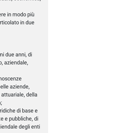
dere in modo più
rticolato in due
mi due anni, di
o, aziendale,
onoscenze
elle aziende,
attuariale, della
;
ridiche di base e
te e pubbliche, di
iendale degli enti