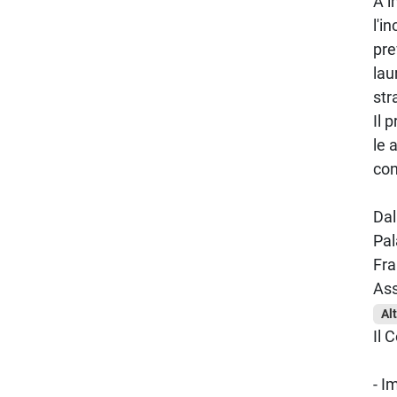
A i
l'i
pre
lau
str
Il 
le 
con
Dal
Pal
Fra
Ass
Al
Il 
- I