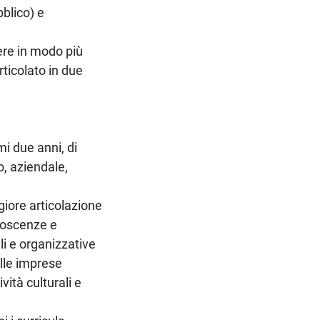
bblico) e
dere in modo più
rticolato in due
mi due anni, di
o, aziendale,
giore articolazione
onoscenze e
i e organizzative
elle imprese
ività culturali e