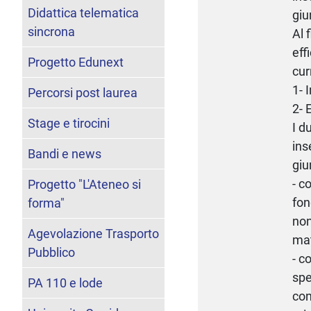
Didattica telematica
giu
sincrona
Al 
eff
Progetto Edunext
cur
1- 
Percorsi post laurea
2- 
Stage e tirocini
I d
ins
Bandi e news
giu
- c
Progetto "L'Ateneo si
fon
forma"
non
Agevolazione Trasporto
mat
Pubblico
- c
spe
PA 110 e lode
con