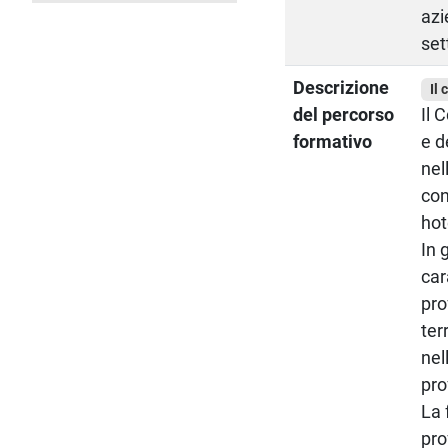
azi
set
Descrizione
Il 
del percorso
Il 
formativo
e d
nel
con
hot
In 
car
pro
ter
nel
pro
La 
pro