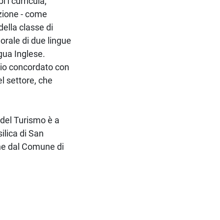
 i curricula,
izione - come
della classe di
orale di due lingue
ngua Inglese.
rio concordato con
el settore, che
 del Turismo è a
ilica di San
one dal Comune di