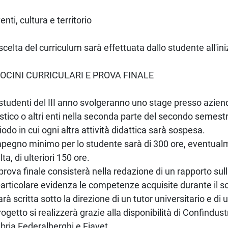
venti, cultura e territorio
scelta del curriculum sarà effettuata dallo studente all'ini
ROCINI CURRICULARI E PROVA FINALE
 studenti del III anno svolgeranno uno stage presso azien
istico o altri enti nella seconda parte del secondo semestre
iodo in cui ogni altra attività didattica sarà sospesa.
mpegno minimo per lo studente sarà di 300 ore, eventualm
lta, di ulteriori 150 ore.
prova finale consisterà nella redazione di un rapporto su
particolare evidenza le competenze acquisite durante il s
arà scritta sotto la direzione di un tutor universitario e di 
progetto si realizzerà grazie alla disponibilità di Confindust
ria,Federalberghi e Fiavet.