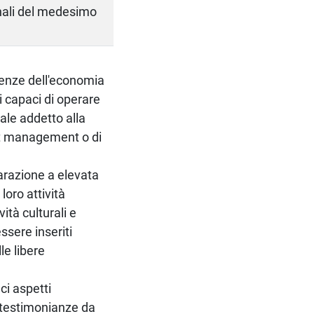
onali del medesimo
cienze dell'economia
i capaci di operare
dale addetto alla
ect management o di
arazione a elevata
loro attività
ità culturali e
ssere inseriti
le libere
ci aspetti
e testimonianze da