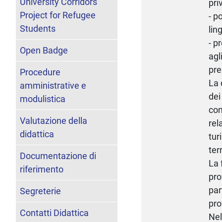
University Corridors
pri
Project for Refugee
- p
Students
lin
- p
Open Badge
agl
pre
Procedure
La 
amministrative e
dei
modulistica
com
Valutazione della
rel
didattica
tur
terr
Documentazione di
La 
riferimento
pro
par
Segreterie
pro
Contatti Didattica
Nel