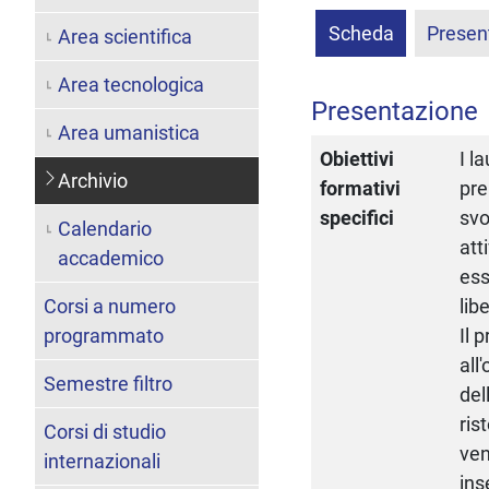
Scheda
Presen
Area scientifica
Area tecnologica
Presentazione
Area umanistica
Obiettivi
I l
Archivio
formativi
pre
specifici
svo
Calendario
att
accademico
ess
Corsi a numero
lib
programmato
Il 
all
Semestre filtro
del
ris
Corsi di studio
ven
internazionali
ins