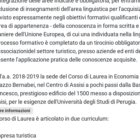
ntegrazione delle aree indicate è obbligatoria, per entrambi
nclusione di insegnamenti dell'area linguistica per l'acquis
visto espressamente negli obiettivi formativi qualificanti 
rea di appartenenza - della conoscenza in forma scritta e 
aniere dell'Unione Europea, di cui una individuata nella li
processo formativo è completato da un tirocinio obbligato
associazionidel settore turistico, presso aziende ed enti d
sente l'applicazione pratica delle conoscenze acquisite.
l'a.a. 2018-2019 la sede del Corso di Laurea in Economia
azzo Bernabei, nel Centro di Assisi a pochi passi dalla Bas
ncesco, prestigioso edificio del 1500 messo a disposizi
isi, per le esigenze dell'Università degli Studi di Perugia.
tre informazioni
Corso di Laurea è articolato in due curriculum:
mpresa turistica