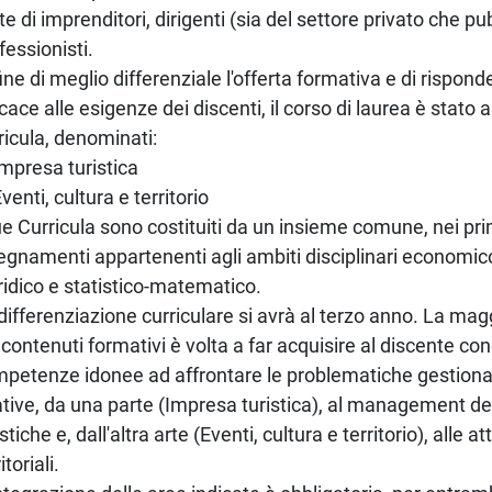
te di imprenditori, dirigenti (sia del settore privato che pu
fessionisti.
fine di meglio differenziale l'offerta formativa e di rispon
icace alle esigenze dei discenti, il corso di laurea è stato a
ricula, denominati:
Impresa turistica
Eventi, cultura e territorio
ue Curricula sono costituiti da un insieme comune, nei pri
egnamenti appartenenti agli ambiti disciplinari economic
ridico e statistico-matematico.
differenziazione curriculare si avrà al terzo anno. La mag
 contenuti formativi è volta a far acquisire al discente c
petenze idonee ad affrontare le problematiche gestional
ative, da una parte (Impresa turistica), al management d
istiche e, dall'altra arte (Eventi, cultura e territorio), alle att
itoriali.