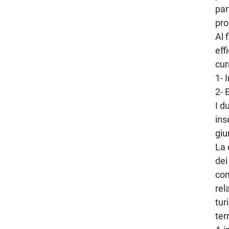
par
pro
Al 
eff
cur
1- 
2- 
I d
ins
giu
La 
dei
com
rel
tur
terr