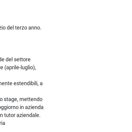
zio del terzo anno.
de del settore
 (aprile-luglio),
ente estendibili, a
llo stage, mettendo
oggiorno in azienda
un tutor aziendale.
ria