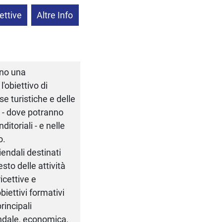
ettive
Altre Info
nno una
'obiettivo di
se turistiche e delle
ni - dove potranno
itoriali - e nelle
o.
iendali destinati
esto delle attività
ricettive e
 obiettivi formativi
rincipali
endale, economica,