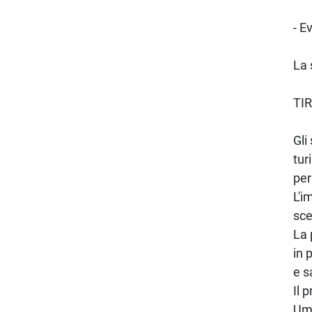
- E
La 
TI
Gli
tur
per
L'i
sce
La 
in 
e s
Il 
Umb