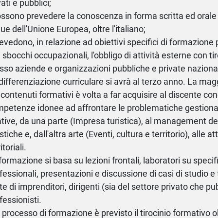
vati e pubblici;
ossono prevedere la conoscenza in forma scritta ed oral
gue dell'Unione Europea, oltre l'italiano;
revedono, in relazione ad obiettivi specifici di formazione
i sbocchi occupazionali, l'obbligo di attività esterne con ti
sso aziende e organizzazioni pubbliche e private nazional
differenziazione curriculare si avrà al terzo anno. La mag
 contenuti formativi è volta a far acquisire al discente c
petenze idonee ad affrontare le problematiche gestional
ative, da una parte (Impresa turistica), al management d
istiche e, dall'altra arte (Eventi, cultura e territorio), alle att
itoriali.
formazione si basa su lezioni frontali, laboratori su specifi
fessionali, presentazioni e discussione di casi di studio 
te di imprenditori, dirigenti (sia del settore privato che pu
fessionisti.
 processo di formazione è previsto il tirocinio formativo 