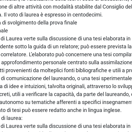
ne di altre attività con modalità stabilite dal Consiglio de
a. Il voto di laurea è espresso in centodecimi.
 di svolgimento della prova finale
nale
di Laurea verte sulla discussione di una tesi elaborata i
udente sotto la guida di un relatore; può essere prevista la
correlatore. L’elaborato può concernere una tesi compilati
i approfondimento personale centrato sulla assimilazione
ti provenienti da molteplici fonti bibliografiche e utili a p
e di comunicazione del laureando, o una tesi sperimentale,
ca di idee e intuizioni, talvolta originali, attraverso lo svilu
reti, utili a verificare la capacità, da parte del laureando,
 autonomo su tematiche afferenti a specifici insegnament
ato di tesi può essere redatto anche in lingua inglese.
 di laurea:
di Laurea verte sulla discussione di una tesi elaborata i