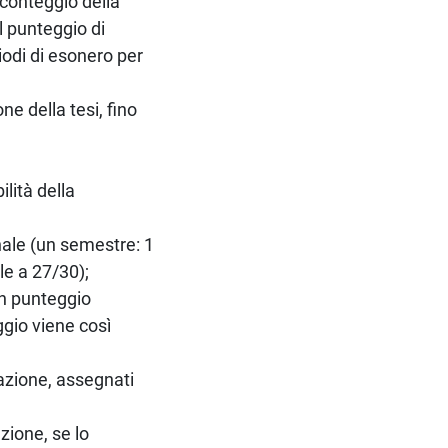
 conteggio della
l punteggio di
iodi di esonero per
ne della tesi, fino
lità della
nale (un semestre: 1
le a 27/30);
un punteggio
gio viene così
ipazione, assegnati
azione, se lo