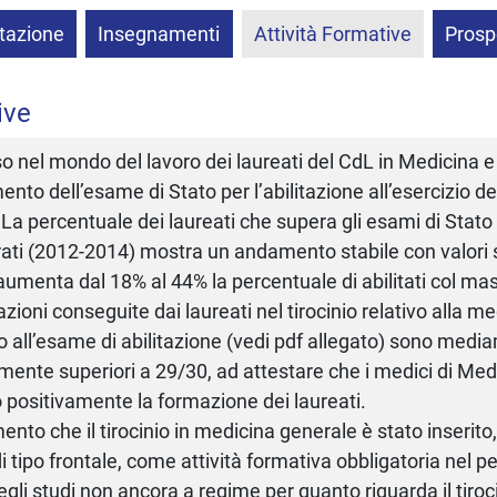
tazione
Insegnamenti
Attività Formative
Prosp
ive
so nel mondo del lavoro dei laureati del CdL in Medicina e 
nto dell’esame di Stato per l’abilitazione all’esercizio d
La percentuale dei laureati che supera gli esami di Stato 
ati (2012-2014) mostra un andamento stabile con valori s
umenta dal 18% al 44% la percentuale di abilitati col mas
azioni conseguite dai laureati nel tirocinio relativo alla m
o all’esame di abilitazione (vedi pdf allegato) sono med
ente superiori a 29/30, ad attestare che i medici di Me
 positivamente la formazione dei laureati.
nto che il tirocinio in medicina generale è stato inserit
di tipo frontale, come attività formativa obbligatoria nel p
egli studi non ancora a regime per quanto riguarda il tiro