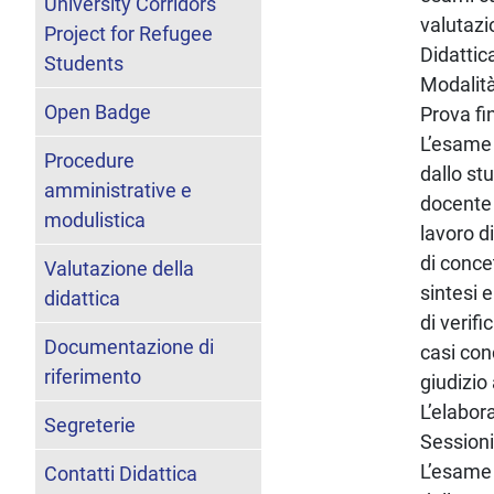
University Corridors
valutazio
Project for Refugee
Didattic
Students
Modalità
Open Badge
Prova fi
L’esame 
Procedure
dallo st
amministrative e
docente 
modulistica
lavoro d
di concet
Valutazione della
sintesi 
didattica
di verifi
Documentazione di
casi conc
riferimento
giudizio
L’elabor
Segreterie
Sessioni
L’esame 
Contatti Didattica