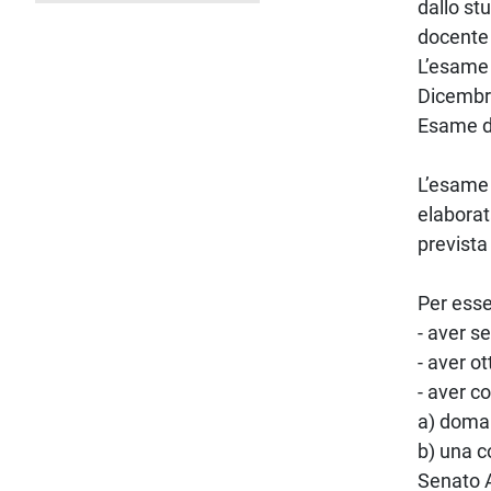
dallo st
docente 
L’esame 
Dicembre
Esame d
L’esame 
elaborat
prevista
Per esse
- aver se
- aver o
- aver c
a) doma
b) una co
Senato 