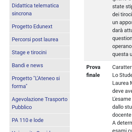
Didattica telematica
state st
sincrona
dei tiroc
un appos
Progetto Edunext
darà att
question
Percorsi post laurea
operano 
Stage e tirocini
questa un
Bandi e news
Prova
Caratter
finale
Lo Studen
Progetto "L'Ateneo si
Laurea M
forma"
deve ave
L'esame 
Agevolazione Trasporto
dallo st
Pubblico
docente 
PA 110 e lode
A determ
esami cu