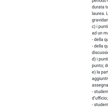
periodo 
durata t
laurea. 
gravidan
c) i pun
ad un m
- della q
- della 
discussi
d) i pun
punto; d
e) la pa
aggiunti
assegna
- studen
d’ufficio;
- student