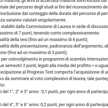
di malattia, gli anni di accertata malattia sono esclusi dal
otale del percorso degli studi ai fini del riconoscimento de
L’esclusione dal conteggio della durata del percorso di per
za saranno valutati singolarmente.
ti stabiliti dalla Commissione di Laurea in sede di discussio
assimo di 7 punti, tenendo conto complessivamente:
ualità della tesi (fino ad un massimo di 4 punti);
qualità della presentazione, padronanza dell’argomento, abi
one (fino ad un massimo di 3 punti);
ti per coinvolgimento in programmi di scambio internazio
ue semestri 2 punti; legati alla media del profitto > o ugua
rtecipazione al Progress Test comporta l’acquisizione di 
vo da sommare al voto complessivo di laurea; tale punteg
to:
ti del 1°, 2° e 3° anno : 0,1 punti, per ogni anno di partec
i del 4°, 5° e 6° anno: 0,2 punti, per ogni anno di partecip