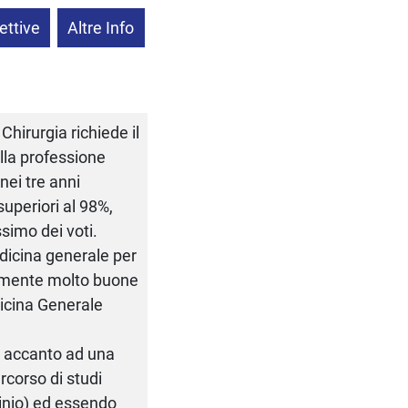
ettive
Altre Info
Chirurgia richiede il
ella professione
nei tre anni
uperiori al 98%,
simo dei voti.
edicina generale per
iamente molto buone
dicina Generale
o, accanto ad una
ercorso di studi
cinio) ed essendo