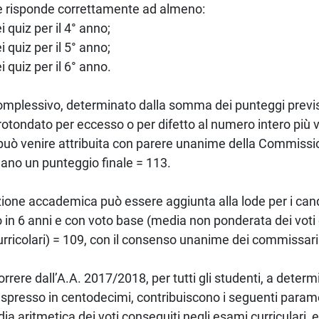
e risponde correttamente ad almeno:
 quiz per il 4° anno;
 quiz per il 5° anno;
i quiz per il 6° anno.
complessivo, determinato dalla somma dei punteggi previsti
rotondato per eccesso o per difetto al numero intero più v
può venire attribuita con parere unanime della Commissi
no un punteggio finale = 113.
one accademica può essere aggiunta alla lode per i cand
 in 6 anni e con voto base (media non ponderata dei voti 
rricolari) = 109, con il consenso unanime dei commissari
rrere dall’A.A. 2017/2018, per tutti gli studenti, a determi
espresso in centodecimi, contribuiscono i seguenti parame
dia aritmetica dei voti conseguiti negli esami curriculari, 