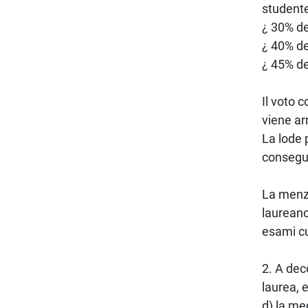
student
¿ 30% dei
¿ 40% dei
¿ 45% de
Il voto 
viene ar
La lode 
consegua
La menzi
laureano
esami cu
2. A deco
laurea, 
d) la me