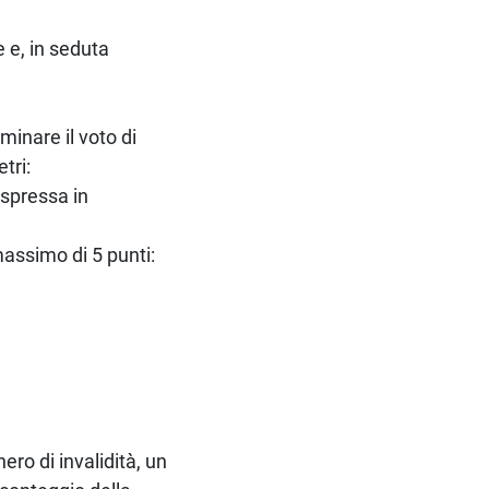
 e, in seduta
minare il voto di
tri:
espressa in
 massimo di 5 punti:
o
ero di invalidità, un