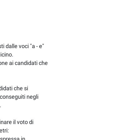
 dalle voci "a - e"
icino.
one ai candidati che
idati che si
conseguiti negli
.
nare il voto di
tri:
espressa in