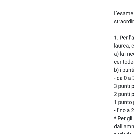
L’esame 
straordi
1. Per l
laurea, 
a) la me
centode
b) i punt
- da 0 a 
3 punti 
2 punti 
1 punto 
- fino a 
* Per gli
dall’amm