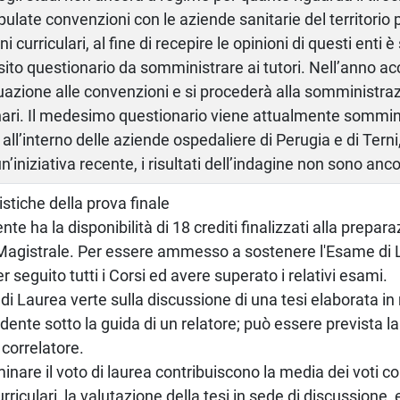
ipulate convenzioni con le aziende sanitarie del territorio
ini curriculari, al fine di recepire le opinioni di questi enti
ito questionario da somministrare ai tutori. Nell’anno a
uazione alle convenzioni e si procederà alla somministra
ari. Il medesimo questionario viene attualmente somminis
all’interno delle aziende ospedaliere di Perugia e di Tern
’iniziativa recente, i risultati dell’indagine non sono anco
istiche della prova finale
te ha la disponibilità di 18 crediti finalizzati alla prepara
agistrale. Per essere ammesso a sostenere l'Esame di L
r seguito tutti i Corsi ed avere superato i relativi esami.
di Laurea verte sulla discussione di una tesi elaborata in
udente sotto la guida di un relatore; può essere prevista la
correlatore.
inare il voto di laurea contribuiscono la media dei voti co
rriculari, la valutazione della tesi in sede di discussione, 