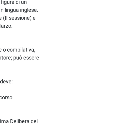
 figura di un
n lingua inglese.
e (II sessione) e
Marzo.
e o compilativa,
latore; può essere
 deve:
 corso
ltima Delibera del