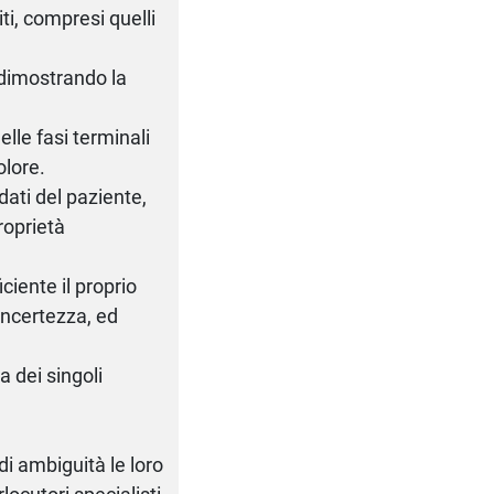
ti, compresi quelli
, dimostrando la
lle fasi terminali
olore.
 dati del paziente,
proprietà
iente il proprio
 incertezza, ed
a dei singoli
i ambiguità le loro