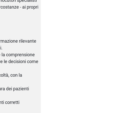
locutori specialisti
rcostanze - ai propri
ormazione rilevante
i.
re la comprensione
ere le decisioni come
oltà, con la
ura dei pazienti
ti corretti