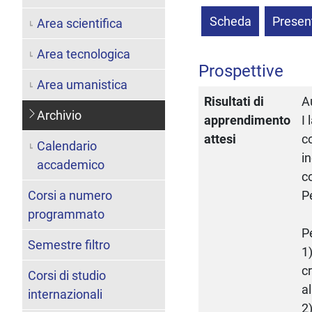
Scheda
Presen
Area scientifica
Area tecnologica
Prospettive
Area umanistica
Risultati di
A
Archivio
apprendimento
I
attesi
c
Calendario
i
accademico
c
Corsi a numero
P
programmato
P
Semestre filtro
1
c
Corsi di studio
al
internazionali
2