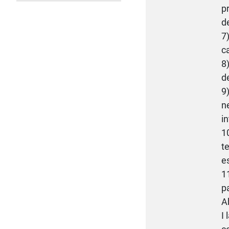
p
d
7)
c
8
d
9
ne
in
1
t
e
1
p
A
I