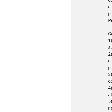
c
e
p
P
C
1
s
2
c
pa
3
c
4
a
5
n