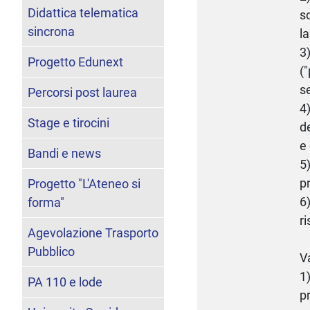
Didattica telematica
s
sincrona
l
3
Progetto Edunext
(
s
Percorsi post laurea
4
Stage e tirocini
d
e
Bandi e news
5
p
Progetto "L'Ateneo si
6
forma"
r
Agevolazione Trasporto
Pubblico
V
1
PA 110 e lode
p