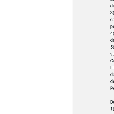
di
3
c
p
4
d
5
s
C
I
d
d
P
B
1