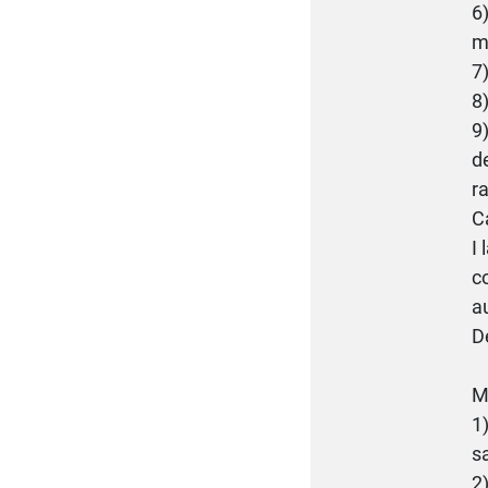
6
m
7
8
9
d
r
C
I
c
a
D
M
1
s
2