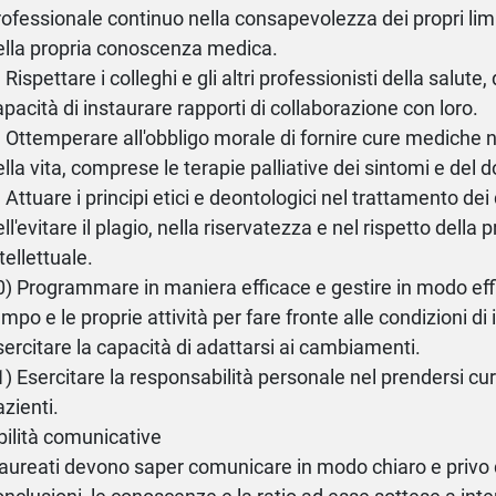
rofessionale continuo nella consapevolezza dei propri limi
ella propria conoscenza medica.
 Rispettare i colleghi e gli altri professionisti della salute
apacità di instaurare rapporti di collaborazione con loro.
) Ottemperare all'obbligo morale di fornire cure mediche ne
ella vita, comprese le terapie palliative dei sintomi e del d
) Attuare i principi etici e deontologici nel trattamento dei
ll'evitare il plagio, nella riservatezza e nel rispetto della 
tellettuale.
0) Programmare in maniera efficace e gestire in modo effic
empo e le proprie attività per fare fronte alle condizioni di
sercitare la capacità di adattarsi ai cambiamenti.
1) Esercitare la responsabilità personale nel prendersi cur
azienti.
bilità comunicative
 laureati devono saper comunicare in modo chiaro e privo d