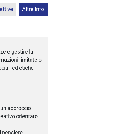
ettive
Altre Info
ze e gestire la
rmazioni limitate o
ciali ed etiche
i un approccio
reativo orientato
l pensiero