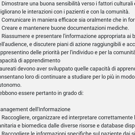
) Dimostrare una buona sensibilità verso i fattori culturali
igliorano le interazioni con i pazienti e con la comunità.
) Comunicare in maniera efficace sia oralmente che in for
) Creare e mantenere buone documentazioni mediche.
) Riassumere e presentare l'informazione appropriata ai 
ell'audience, e discutere piani di azione raggiungibili e acc
appresentino delle priorità per l'individuo e per la comunit
apacità di apprendimento
 laureati devono aver sviluppato quelle capacità di appre
onsentano loro di continuare a studiare per lo più in modo
utonomo.
ebbono essere pertanto in grado di:
anagement dell'Informazione
) Raccogliere, organizzare ed interpretare correttamente 
anitaria e biomedica dalle diverse risorse e database dispo
) Raccogliere le informazioni specifiche sul paziente dai s