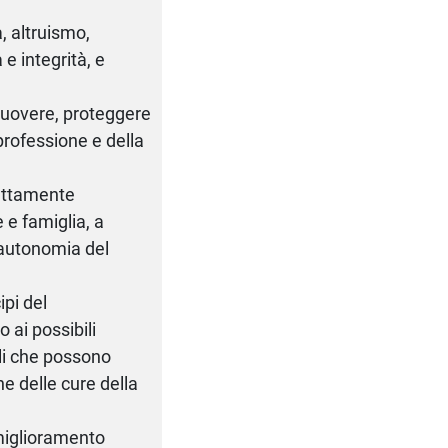
, altruismo,
e integrità, e
muovere, proteggere
 professione e della
ettamente
 e famiglia, a
l'autonomia del
ipi del
 ai possibili
elli che possono
e delle cure della
miglioramento