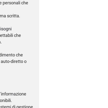
 e personali che
ma scritta.
bisogni
ettabili che
à.
ndimento che
 auto-diretto o
l'informazione
nibili.
istemi di gestione