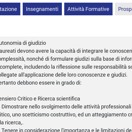
tazione
Insegnamenti
Attività Formative
Prosp
utonomia di giudizio
 laureati devono avere la capacità di integrare le conoscen
omplessità, nonché di formulare giudizi sulla base di info
ncomplete, includendo la riflessione sulle responsabilità so
ollegate all'applicazione delle loro conoscenze e giudizi.
ertanto debbono essere in grado di:
ensiero Critico e Ricerca scientifica
) Dimostrare nello svolgimento delle attività professional
ritico, uno scetticismo costruttivo, ed un atteggiamento c
la ricerca,.
) Tenere in considerazione l'importanza e le limitazioni de