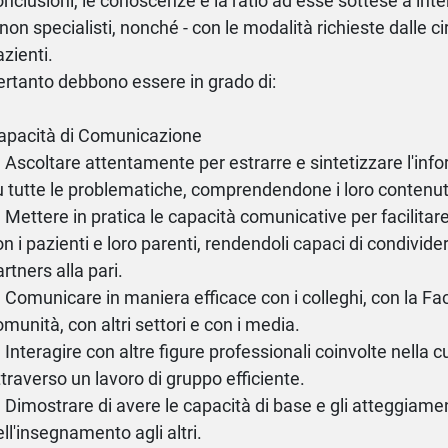
onclusioni, le conoscenze e la ratio ad esse sottese a inter
 non specialisti, nonché - con le modalità richieste dalle ci
azienti.
ertanto debbono essere in grado di:
apacità di Comunicazione
) Ascoltare attentamente per estrarre e sintetizzare l'inf
u tutte le problematiche, comprendendone i loro contenut
) Mettere in pratica le capacità comunicative per facilita
on i pazienti e loro parenti, rendendoli capaci di condivid
rtners alla pari.
) Comunicare in maniera efficace con i colleghi, con la Fac
omunità, con altri settori e con i media.
) Interagire con altre figure professionali coinvolte nella c
ttraverso un lavoro di gruppo efficiente.
) Dimostrare di avere le capacità di base e gli atteggiamen
ell'insegnamento agli altri.