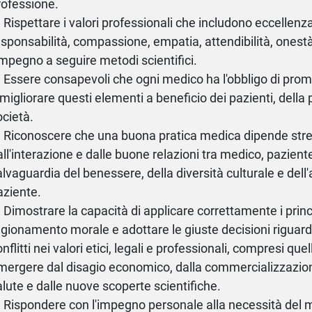
rofessione.
) Rispettare i valori professionali che includono eccellenza
esponsabilità, compassione, empatia, attendibilità, onestà 
'impegno a seguire metodi scientifici.
) Essere consapevoli che ogni medico ha l'obbligo di pro
 migliorare questi elementi a beneficio dei pazienti, della
ocietà.
) Riconoscere che una buona pratica medica dipende str
all'interazione e dalle buone relazioni tra medico, paziente
alvaguardia del benessere, della diversità culturale e del
aziente.
) Dimostrare la capacità di applicare correttamente i princ
agionamento morale e adottare le giuste decisioni riguardo
nflitti nei valori etici, legali e professionali, compresi qu
mergere dal disagio economico, dalla commercializzazion
alute e dalle nuove scoperte scientifiche.
) Rispondere con l'impegno personale alla necessità del 