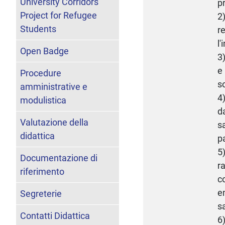
University Corridors
p
Project for Refugee
2
Students
r
l
Open Badge
3
e
Procedure
s
amministrative e
4
modulistica
d
Valutazione della
s
didattica
p
5
Documentazione di
r
riferimento
co
e
Segreterie
s
Contatti Didattica
6