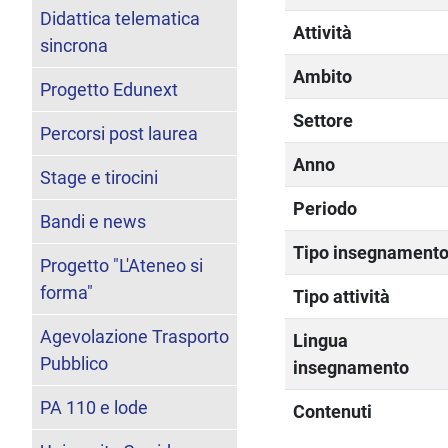
Didattica telematica
Attività
sincrona
Ambito
Progetto Edunext
Settore
Percorsi post laurea
Anno
Stage e tirocini
Periodo
Bandi e news
Tipo insegnament
Progetto "L'Ateneo si
forma"
Tipo attività
Agevolazione Trasporto
Lingua
Pubblico
insegnamento
PA 110 e lode
Contenuti