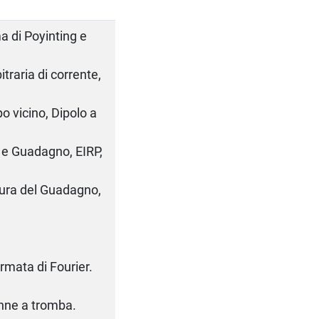
a di Poyinting e
traria di corrente,
 vicino, Dipolo a
à e Guadagno, EIRP,
isura del Guadagno,
rmata di Fourier.
enne a tromba.