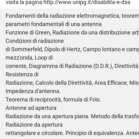
visita la pagina http://www.unipg.it/disabilita-e-dsa
o
Fondamenti della radiazione elettromagnetica, teorem
parametri fondamentali di una antenna
Funzione di Green, Radiazione da una distribuzione arbi
Condizioni di radiazione
di Sommerfeld, Dipolo di Hertz, Campo lontano e campo
mezz'onda, Loop di
corrente, Diagramma di Radiazione (D.D.R.), Direttivit
Resistenza di
Radiazione, Calcolo della Direttività, Area Efficace, M
Impedenza d'antenna.
Teorema di reciprocità, formula di Friis.
Antenne ad apertura
Radiazione da una apertura piana. Metodo della trasfo
Radiazione da apertura
rettangolare e circolare. Principio di equivalenza. Ant