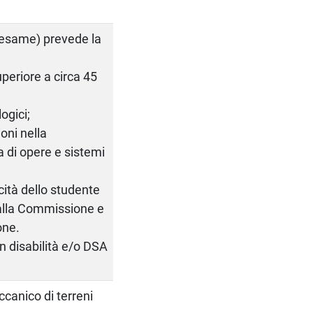
 (esame) prevede la
periore a circa 45
ogici;
ioni nella
a di opere e sistemi
acità dello studente
 dalla Commissione e
one.
on disabilità e/o DSA
canico di terreni