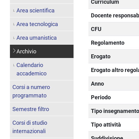
Curriculum
Area scientifica
Docente responsab
Area tecnologica
CFU
Area umanistica
Regolamento
Archivio
Erogato
Calendario
Erogato altro rego
accademico
Anno
Corsi a numero
programmato
Periodo
Semestre filtro
Tipo insegnament
Corsi di studio
Tipo attività
internazionali
Suddivisione