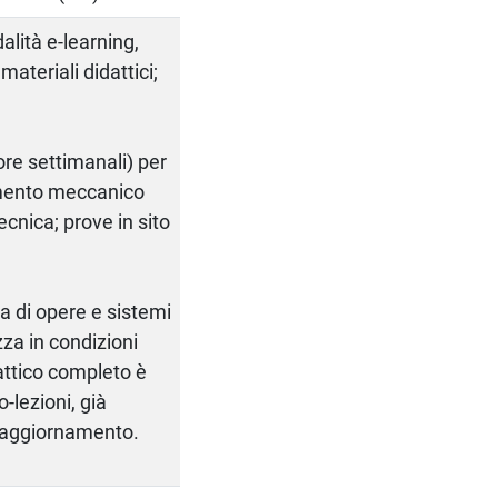
alità e-learning,
ateriali didattici;
ore settimanali) per
amento meccanico
cnica; prove in sito
ia di opere e sistemi
zza in condizioni
dattico completo è
o-lezioni, già
n aggiornamento.