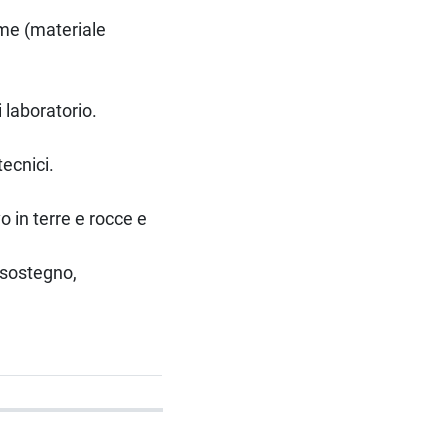
ume (materiale
 laboratorio.
tecnici.
vo in terre e rocce e
 sostegno,