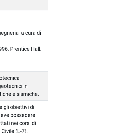
gegneria_a cura di
96, Prentice Hall.
eotecnica
geotecnici in
atiche e sismiche.
gli obiettivi di
deve possedere
tati nei corsi di
Civile (L-7).