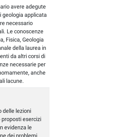
sario avere adegute
i geologia applicata
tre necessario
rali. Le conoscenze
a, Fisica, Geologia
nale della laurea in
nti da altri corsi di
enze necessarie per
utonomamente, anche
li lacune.
o delle lezioni
o proposti esercizi
 in evidenza le
one dei problemi