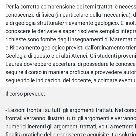
Per la corretta comprensione dei temi trattati è neces
conoscenze di fisica (in particolare della meccanica), d
e di geologia strutturale/rilevamento geologico. E' inol
conoscere le derivate e saper risolvere semplici integ
richieste sono fornite dagli insegnamenti di Matematic
e Rilevamento geologico previsti dall'ordinamento trien
Geologia di questo e di altri Atenei. Gli studenti provenie
Laurea dovrebbero accertarsi di possedere le conosc
seguire il corso in maniera proficua e provvedere a
seguendo le indicazioni del docente, a colmare eventua
Il corso prevede:
- Lezioni frontali su tutti gli argomenti trattati. Nel cors
frontali verranno illustrati tutti gli argomenti e verrann
numerici inerenti gli argomenti trattati, volti a mettere
finalità pratiche delle conoscenze acquisite. La soluzi