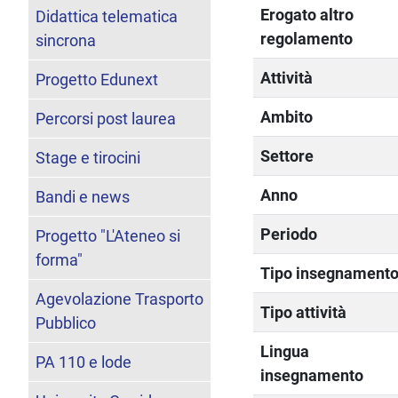
Erogato altro
Didattica telematica
regolamento
sincrona
Attività
Progetto Edunext
Ambito
Percorsi post laurea
Settore
Stage e tirocini
Anno
Bandi e news
Periodo
Progetto "L'Ateneo si
forma"
Tipo insegnament
Agevolazione Trasporto
Tipo attività
Pubblico
Lingua
PA 110 e lode
insegnamento