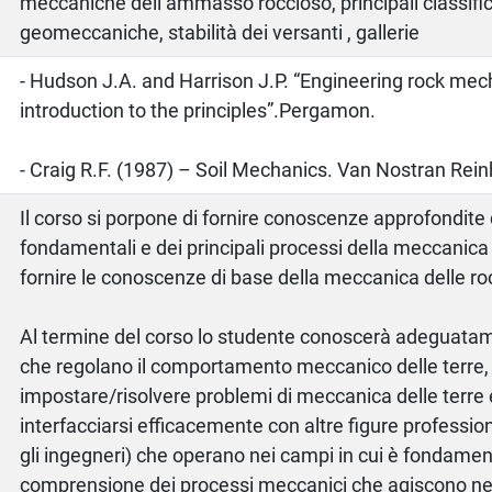
meccaniche dell’ammasso roccioso, principali classifi
geomeccaniche, stabilità dei versanti , gallerie
o
- Hudson J.A. and Harrison J.P. “Engineering rock mec
introduction to the principles”.Pergamon.
- Craig R.F. (1987) – Soil Mechanics. Van Nostran Rein
Il corso si porpone di fornire conoscenze approfondite d
fondamentali e dei principali processi della meccanica d
fornire le conoscenze di base della meccanica delle ro
Al termine del corso lo studente conoscerà adeguatamen
che regolano il comportamento meccanico delle terre, 
impostare/risolvere problemi di meccanica delle terre 
interfacciarsi efficacemente con altre figure professiona
gli ingegneri) che operano nei campi in cui è fondamen
comprensione dei processi meccanici che agiscono nei