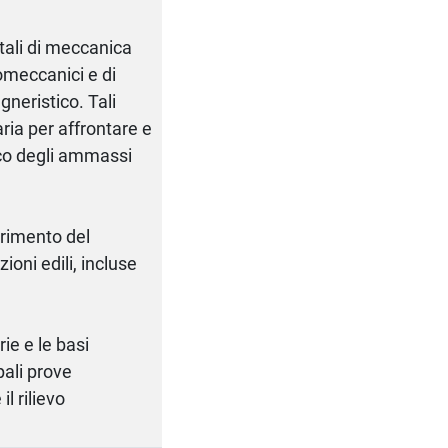
tali di meccanica
eomeccanici e di
gneristico. Tali
ia per affrontare e
ico degli ammassi
erimento del
ioni edili, incluse
ie e le basi
pali prove
l rilievo