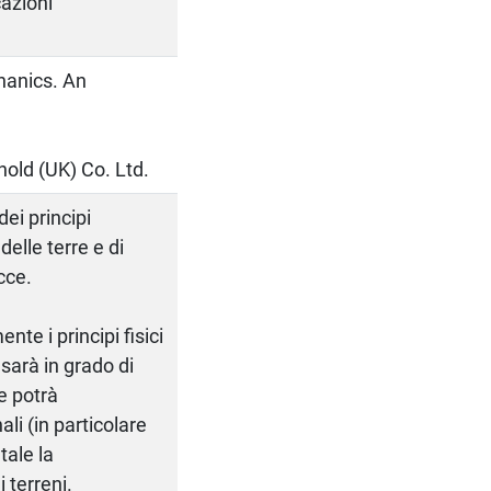
cazioni
hanics. An
hold (UK) Co. Ltd.
ei principi
elle terre e di
cce.
te i principi fisici
sarà in grado di
e potrà
li (in particolare
tale la
 terreni.