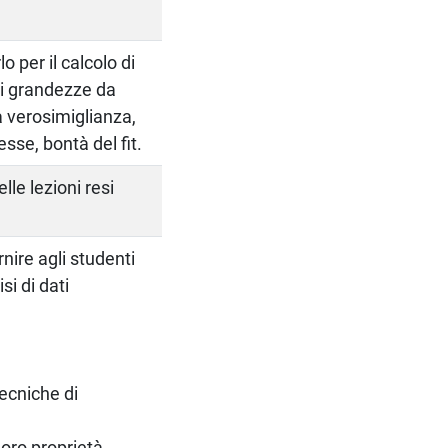
 per il calcolo di
di grandezze da
a verosimiglianza,
esse, bontà del fit.
le lezioni resi
nire agli studenti
si di dati
tecniche di
loro proprietà.