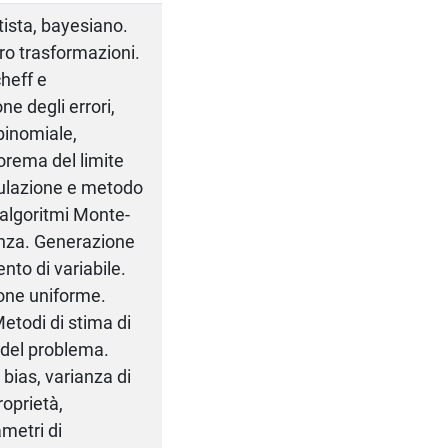
tista, bayesiano.
oro trasformazioni.
heff e
e degli errori,
 binomiale,
orema del limite
ulazione e metodo
 algoritmi Monte-
ianza. Generazione
to di variabile.
ione uniforme.
Metodi di stima di
 del problema.
 bias, varianza di
oprietà,
ametri di