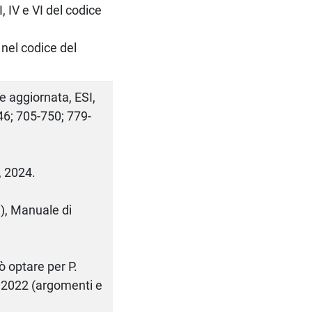
I, IV e VI del codice
nel codice del
ta e aggiornata, ESI,
46; 705-750; 779-
, 2024.
i), Manuale di
uò optare per P.
li, 2022 (argomenti e