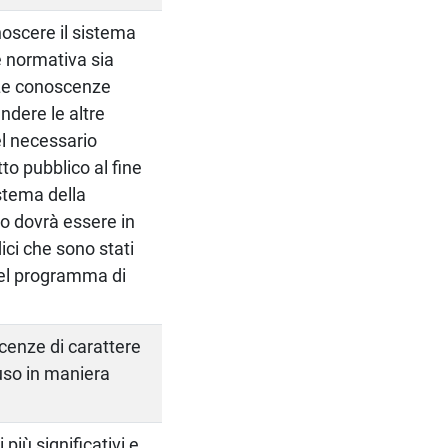
onoscere il sistema
te normativa sia
 Le conoscenze
ndere le altre
nel necessario
to pubblico al fine
stema della
io dovrà essere in
dici che sono stati
del programma di
scenze di carattere
uso in maniera
 più significativi e