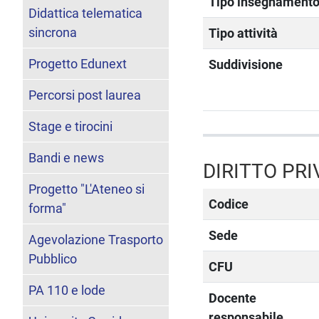
Tipo insegnament
Didattica telematica
sincrona
Tipo attività
Progetto Edunext
Suddivisione
Percorsi post laurea
Stage e tirocini
Bandi e news
DIRITTO PRI
Progetto "L'Ateneo si
Codice
forma"
Sede
Agevolazione Trasporto
Pubblico
CFU
PA 110 e lode
Docente
responsabile