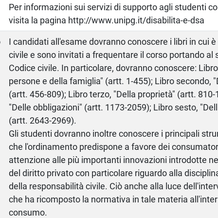
Per informazioni sui servizi di supporto agli studenti c
visita la pagina http://www.unipg.it/disabilita-e-dsa
o
I candidati all'esame dovranno conoscere i libri in cui è
civile e sono invitati a frequentare il corso portando al s
Codice civile. In particolare, dovranno conoscere: Libro
persone e della famiglia" (artt. 1-455); Libro secondo, 
(artt. 456-809); Libro terzo, "Della proprietà" (artt. 810
"Delle obbligazioni" (artt. 1173-2059); Libro sesto, "Della
(artt. 2643-2969).
Gli studenti dovranno inoltre conoscere i principali str
che l'ordinamento predispone a favore dei consumator
attenzione alle più importanti innovazioni introdotte nei
del diritto privato con particolare riguardo alla disciplin
della responsabilità civile. Ciò anche alla luce dell'inte
che ha ricomposto la normativa in tale materia all'inte
consumo.