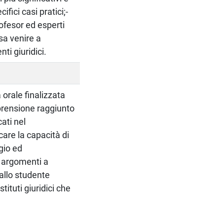
fici casi pratici;-
rofesor ed esperti
ssa venire a
ti giuridici.
 orale finalizzata
mprensione raggiunto
ati nel
care la capacità di
gio ed
i argomenti a
 allo studente
stituti giuridici che