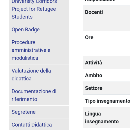
University Corridors
Project for Refugee
Docenti
Students
Open Badge
Ore
Procedure
amministrative e
modulistica
Attività
Valutazione della
Ambito
didattica
Settore
Documentazione di
riferimento
Tipo insegnament
Segreterie
Lingua
insegnamento
Contatti Didattica