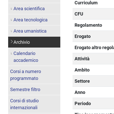
Curriculum
Area scientifica
CFU
Area tecnologica
Regolamento
Area umanistica
Erogato
Archivio
Erogato altro rego
Calendario
Attività
accademico
Ambito
Corsi a numero
programmato
Settore
Semestre filtro
Anno
Corsi di studio
Periodo
internazionali