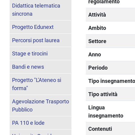
regolamento
Didattica telematica
sincrona
Attività
Progetto Edunext
Ambito
Percorsi post laurea
Settore
Stage e tirocini
Anno
Bandi e news
Periodo
Progetto "L'Ateneo si
Tipo insegnament
forma"
Tipo attività
Agevolazione Trasporto
Lingua
Pubblico
insegnamento
PA 110 e lode
Contenuti