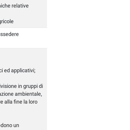
iche relative
gricole
possedere
ci ed applicativi;
ivisione in gruppi di
tazione ambientale,
 alla fine la loro
iedono un