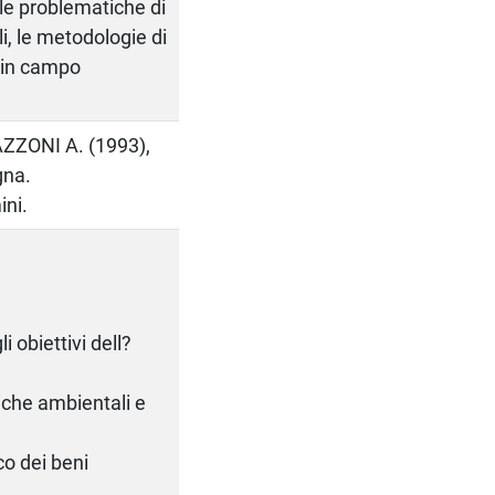
le problematiche di
i, le metodologie di
e in campo
ZZONI A. (1993),
gna.
ini.
 obiettivi dell?
iche ambientali e
co dei beni