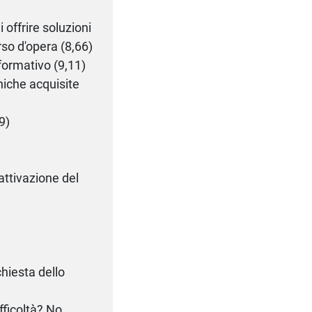
 offrire soluzioni
rso d'opera (8,66)
 formativo (9,11)
niche acquisite
9)
'attivazione del
chiesta dello
fficoltà? No