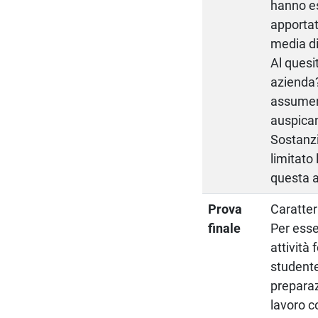
hanno es
apportat
media di 
Al quesit
azienda?
assumere
auspican
Sostanzi
limitato
questa a
Prova
Caratter
finale
Per esse
attività 
studente
preparaz
lavoro c