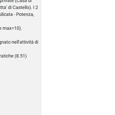
private (Casa di
a’ di Castello). I 2
silicata - Potenza,
ore max=10).
nato nell'attività di
ratiche (8.51)