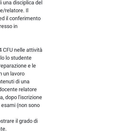
 una disciplica del
/relatore. Il
ed il conferimento
presso in
 CFU nelle attività
olo lo studente
preparazione e le
n un lavoro
ntenuti di una
docente relatore
a, dopo l'iscrizione
6 esami (non sono
trare il grado di
te.