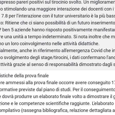
presso pareri positivi sul tirocinio svolto. Un miglioram
o stimolando una maggiore interazione dei docenti con i t
7.8 per l’interazione con il tutor universitario è la più bas
o: Ritiene che ci siano possibilità di un futuro inserimento
 ben 5 aziende hanno risposto positivamente manifestan
 una unità a tempo indeterminato. Si nota inoltre che m
o un loro coinvolgimento nelle attività didattiche.
almente, anche in riferimento all'emergenza Covid che in
 lo svolgimento degli stage/tirocini, i dati confermano l'a
ttività grazie al senso di responsabilità dimostrato dagli 
istiche della prova finale
re ammessi alla prova finale occorre avere conseguito 17
formative previste dal piano di studi. Per il conseguimento 
 dovrà produrre un elaborato finale volto a dimostrare il 
ione e le competenze scientifiche raggiunte. L'elaborato 
ompilativo (rassegna bibliografica, relazione dettagliata at