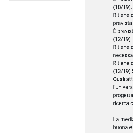
(18/19),
Ritiene c
prevista
È previst
(12/19)
Ritiene 
necessar
Ritiene 
(13/19) 
Quali at
l’univer
progetta
ricerca 
La media
buona e 