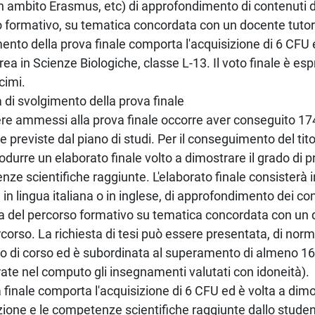
 in ambito Erasmus, etc) di approfondimento di contenuti di
 formativo, su tematica concordata con un docente tutore
nto della prova finale comporta l'acquisizione di 6 CFU 
urea in Scienze Biologiche, classe L-13. Il voto finale è es
cimi.
 di svolgimento della prova finale
re ammessi alla prova finale occorre aver conseguito 174
e previste dal piano di studi. Per il conseguimento del tit
odurre un elaborato finale volto a dimostrare il grado di 
ze scientifiche raggiunte. L'elaborato finale consisterà i
e in lingua italiana o in inglese, di approfondimento dei co
na del percorso formativo su tematica concordata con un 
ercorso. La richiesta di tesi può essere presentata, di norm
nno di corso ed è subordinata al superamento di almeno 1
ate nel computo gli insegnamenti valutati con idoneità).
 finale comporta l'acquisizione di 6 CFU ed è volta a dimos
ione e le competenze scientifiche raggiunte dallo studen