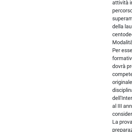
attività
percorso
superame
della la
centode
Modalità
Per esse
formativ
dovrà pr
competen
original
discipli
dell'Int
al III a
consider
La prova
preparaz