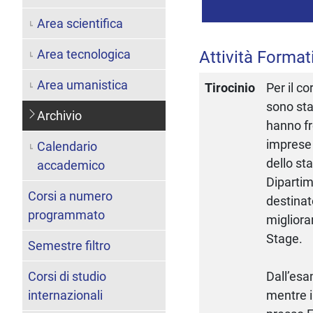
Area scientifica
Area tecnologica
Attività Format
Area umanistica
Tirocinio
Per il c
sono sta
Archivio
hanno fr
imprese 
Calendario
dello sta
accademico
Dipartim
Corsi a numero
destinat
programmato
migliorar
Stage.
Semestre filtro
Corsi di studio
Dall’esa
internazionali
mentre i 