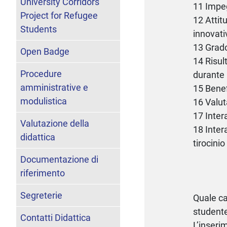
University Corridors
11 Impeg
Project for Refugee
12 Attit
Students
innovati
13 Grado
Open Badge
14 Risul
Procedure
durante i
amministrative e
15 Benef
modulistica
16 Valut
17 Intera
Valutazione della
18 Intera
didattica
tirocinio
Documentazione di
riferimento
Segreterie
Quale ca
student
Contatti Didattica
L’inseri