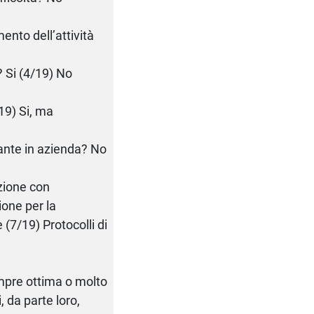
mento dell’attività
a? Si (4/19) No
/19) Si, ma
inante in azienda? No
zione con
ione per la
(7/19) Protocolli di
empre ottima o molto
 da parte loro,