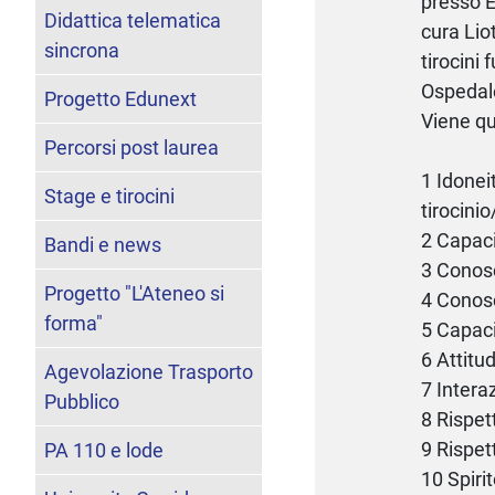
presso E
Didattica telematica
cura Lio
sincrona
tirocini 
Ospedale
Progetto Edunext
Viene qu
Percorsi post laurea
1 Idonei
Stage e tirocini
tirocini
2 Capaci
Bandi e news
3 Conos
Progetto "L'Ateneo si
4 Conosc
forma"
5 Capaci
6 Attitu
Agevolazione Trasporto
7 Intera
Pubblico
8 Rispet
9 Rispett
PA 110 e lode
10 Spiri