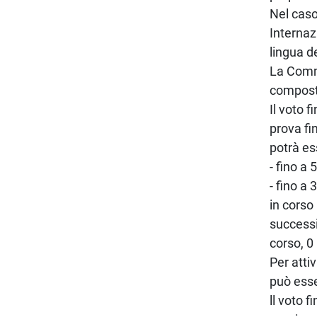
Nel caso
Internaz
lingua d
La Commi
composta
Il voto 
prova fi
potrà es
- fino a
- fino a 
in corso 
successi
corso, 0 
Per atti
può esse
ll voto 