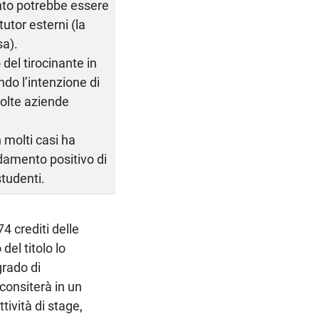
ento potrebbe essere
utor esterni (la
sa).
 del tirocinante in
do l’intenzione di
olte aziende
 molti casi ha
ndamento positivo di
studenti.
4 crediti delle
del titolo lo
grado di
consiterà in un
tività di stage,