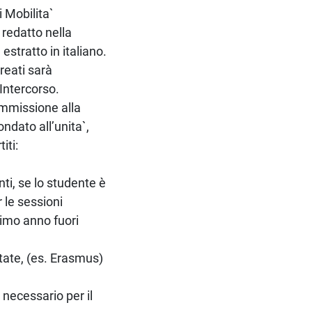
 Mobilita`
 redatto nella
stratto in italiano.
reati sarà
Intercorso.
 ammissione alla
ndato all’unita`,
iti:
nti, se lo studente è
r le sessioni
rimo anno fuori
tate, (es. Erasmus)
 necessario per il