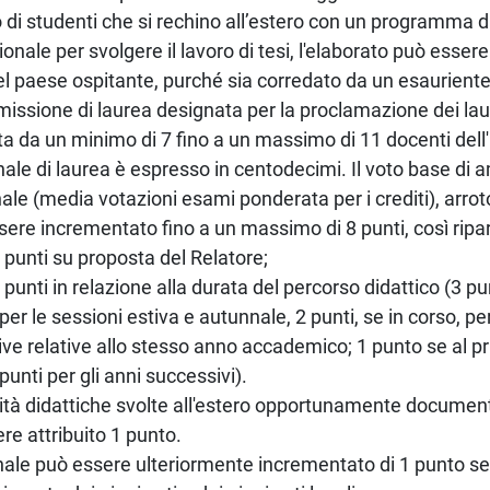
 di studenti che si rechino all’estero con un programma di
ionale per svolgere il lavoro di tesi, l'elaborato può essere
el paese ospitante, purché sia corredato da un esauriente e
ssione di laurea designata per la proclamazione dei lau
 da un minimo di 7 fino a un massimo di 11 docenti dell'
finale di laurea è espresso in centodecimi. Il voto base di
nale (media votazioni esami ponderata per i crediti), arroto
sere incrementato fino a un massimo di 8 punti, così ripart
 5 punti su proposta del Relatore;
3 punti in relazione alla durata del percorso didattico (3 pu
per le sessioni estiva e autunnale, 2 punti, se in corso, pe
ve relative allo stesso anno accademico; 1 punto se al p
punti per gli anni successivi).
vità didattiche svolte all'estero opportunamente documen
re attribuito 1 punto.
finale può essere ulteriormente incrementato di 1 punto se