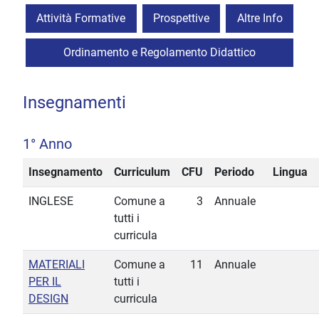
Attività Formative
Prospettive
Altre Info
Ordinamento e Regolamento Didattico
Insegnamenti
1° Anno
Insegnamento
Curriculum
CFU
Periodo
Lingua
INGLESE
Comune a
3
Annuale
tutti i
curricula
MATERIALI
Comune a
11
Annuale
PER IL
tutti i
DESIGN
curricula