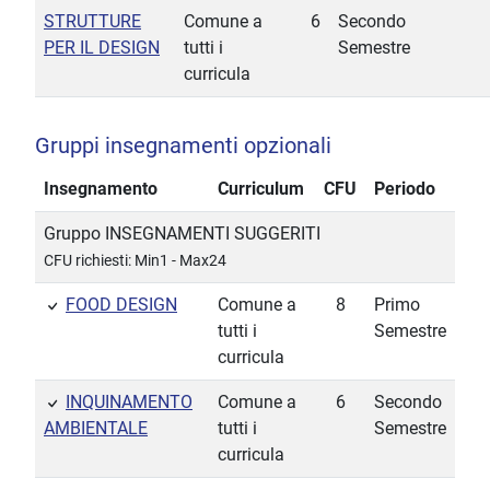
STRUTTURE
Comune a
6
Secondo
PER IL DESIGN
tutti i
Semestre
curricula
Gruppi insegnamenti opzionali
Insegnamento
Curriculum
CFU
Periodo
Gruppo INSEGNAMENTI SUGGERITI
CFU richiesti: Min1 - Max24
FOOD DESIGN
Comune a
8
Primo
tutti i
Semestre
curricula
INQUINAMENTO
Comune a
6
Secondo
AMBIENTALE
tutti i
Semestre
curricula