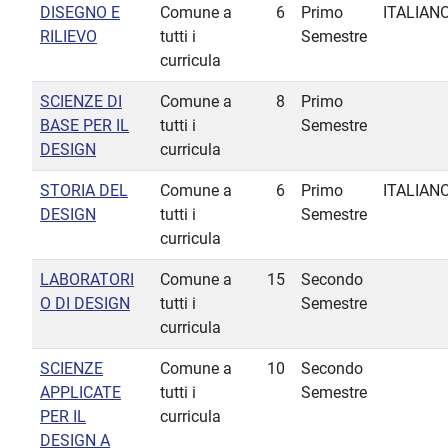
DISEGNO E
Comune a
6
Primo
ITALIAN
RILIEVO
tutti i
Semestre
curricula
SCIENZE DI
Comune a
8
Primo
BASE PER IL
tutti i
Semestre
DESIGN
curricula
STORIA DEL
Comune a
6
Primo
ITALIAN
DESIGN
tutti i
Semestre
curricula
LABORATORI
Comune a
15
Secondo
O DI DESIGN
tutti i
Semestre
curricula
SCIENZE
Comune a
10
Secondo
APPLICATE
tutti i
Semestre
PER IL
curricula
DESIGN A