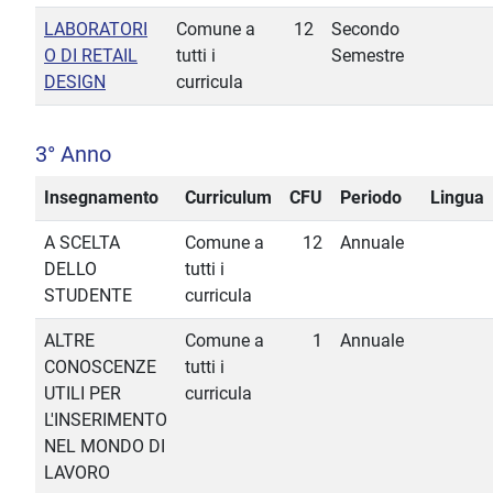
LABORATORI
Comune a
12
Secondo
O DI RETAIL
tutti i
Semestre
DESIGN
curricula
3° Anno
Insegnamento
Curriculum
CFU
Periodo
Lingua
A SCELTA
Comune a
12
Annuale
DELLO
tutti i
STUDENTE
curricula
ALTRE
Comune a
1
Annuale
CONOSCENZE
tutti i
UTILI PER
curricula
L'INSERIMENTO
NEL MONDO DI
LAVORO