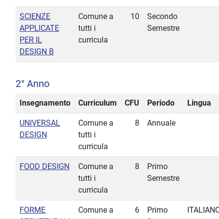
SCIENZE
Comune a
10
Secondo
APPLICATE
tutti i
Semestre
PER IL
curricula
DESIGN B
2° Anno
Insegnamento
Curriculum
CFU
Periodo
Lingua
UNIVERSAL
Comune a
8
Annuale
DESIGN
tutti i
curricula
FOOD DESIGN
Comune a
8
Primo
tutti i
Semestre
curricula
FORME
Comune a
6
Primo
ITALIAN