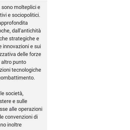
ri sono molteplici e
ivi e sociopolitici.
approfondita
oche, dall'antichità
iche strategiche e
e innovazioni e sui
zzativa delle forze
n altro punto
azioni tecnologiche
di combattimento.
lle società,
stere e sulle
sse alle operazioni
 le convenzioni di
no inoltre