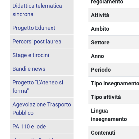
regolamento
Didattica telematica
sincrona
Attività
Progetto Edunext
Ambito
Percorsi post laurea
Settore
Stage e tirocini
Anno
Bandi e news
Periodo
Progetto "L'Ateneo si
Tipo insegnament
forma"
Tipo attività
Agevolazione Trasporto
Lingua
Pubblico
insegnamento
PA 110 e lode
Contenuti