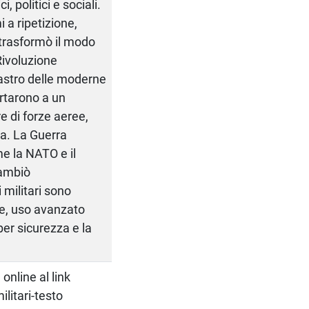
 politici e sociali.
i a ripetizione,
 trasformò il modo
Rivoluzione
astro delle moderne
rtarono a un
re di forze aeree,
a. La Guerra
me la NATO e il
cambiò
 militari sono
ne, uso avanzato
ber sicurezza e la
 online al link
ilitari-testo