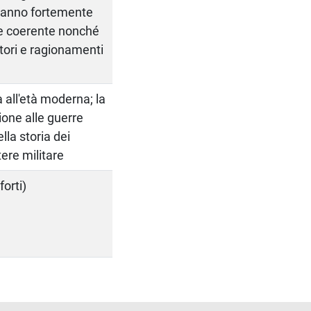
aranno fortemente
a e coerente nonché
ttori e ragionamenti
a all'età moderna; la
ione alle guerre
ella storia dei
otere militare
forti)