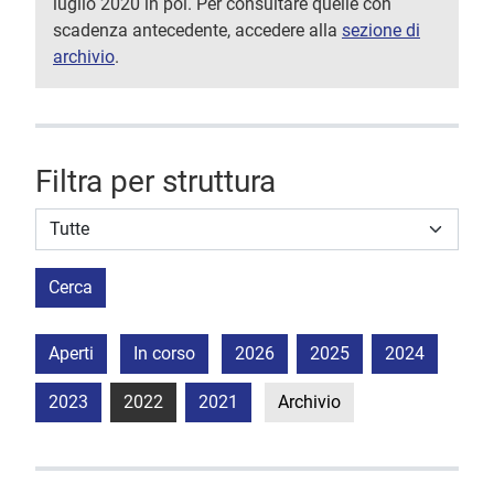
luglio 2020 in poi. Per consultare quelle con
scadenza antecedente, accedere alla
sezione di
archivio
.
Filtra per struttura
Struttura stipulante
Cerca
Aperti
In corso
2026
2025
2024
2023
2022
2021
Archivio